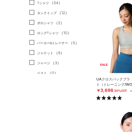
スポーツスタイル
（0）
（54）
Tシャツ
アメリカンフットボール
（12）
タンクトップ
（0）
（2）
ポロシャツ
サッカー
（0）
（10）
ロングTシャツ
リカバリー
（0）
（5）
パーカー&トレーナー
その他
（0）
（9）
ジャケット
（3）
ジャージ
SALE
（0）
ベスト
UAクロスバックブラ
（2）
ダウン・コート
ト（トレーニング/WO
￥3,696
30%OFF
￥
（8）
スポーツブラ
（1）
セットアップ
（1）
スイムウェア
ボトムス