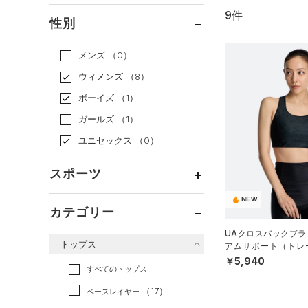
9件
通常価格
（7）
性別
セール
（2）
メンズ
（0）
ウィメンズ
（8）
ボーイズ
（1）
ガールズ
（1）
ユニセックス
（0）
スポーツ
NEW
ベースボール
（0）
カテゴリー
バスケットボール
（0）
UAクロスバックブラ
トップス
アムサポート（トレー
ゴルフ
（0）
N）
￥5,940
トレーニング
すべてのトップス
（9）
ランニング
（0）
（17）
ベースレイヤー