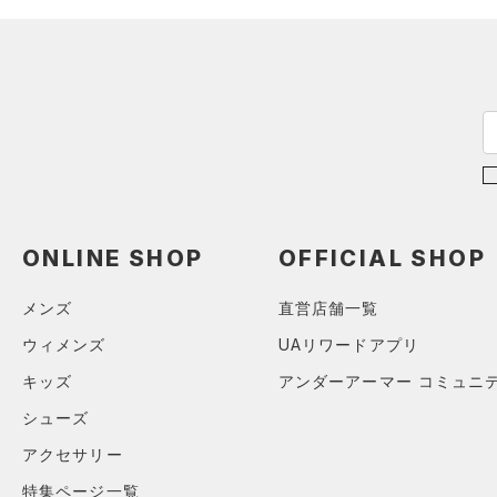
（0）
スポーツマスク
5
テクノロジー
～
（27）
円
円
ソックス
6
FLOW(フロー)
（0）
在庫
32A
（0）
ネックウォーマー
HOVR(ホバー)
（0）
34A
（2）
スリーブ
在庫あり
CHARGED(チャージド)
（0）
限定
36A
（3）
タオル
MICRO G(マイクロＧ)
（0）
32B
（0）
直営限定
ボール
（0）
コレクション
TRIBASE(トライベース)
34B
公式サイト限定
（0）
（0）
（0）
イヤホン＆ヘッドホン
36B
ONLINE SHOP
OFFICIAL SHOP
プロジェクトロック
（0）
在庫残りわずか
（0）
RUSH(ラッシュ)
（0）
（1）
ウォーターボトル
38B
ステフィン・カリー
（0）
ISO-CHILL(アイソチル)
（0）
（7）
メンズ
直営店舗一覧
その他
32C
アジア限定
（0）
Tech(テック)
（0）
ウィメンズ
UAリワードアプリ
34C
COLDGEAR ARMOUR(コール
36C
キッズ
アンダーアーマー コミュニ
ドギアアーマー)
（0）
38C
シューズ
HEATGEAR ARMOUR(ヒート
S(A-C)
アクセサリー
ギアアーマー)
（0）
S(D-DD)
STORM(ストーム)
（0）
特集ページ一覧