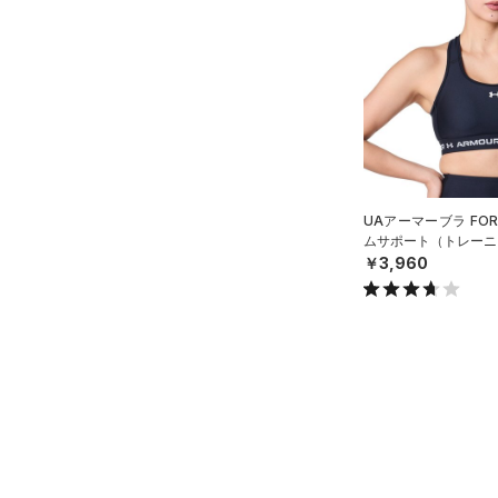
アクセサリー
すべてのボトムス
シューズ
すべてのアクセサリー
（22）
レギンス&タイツ
すべてのシューズ
（24）
バックパック
（23）
ショートパンツ
サイズ
（37）
スポーツシューズ
ショルダー＆トートバッグ
（25）
パンツ(ロングパンツ)
（10）
YS(130cm)
カラー
（0）
スパイク
（2）
スウェット＆フリース
YM(140cm)
（7）
サックパック
スポーツスタイルシューズ
（2）
アンダーウェア
YL(150cm)
（10）
（8）
ウェストバッグ
UAアーマーブラ FO
（0）
ブラック
スカート
ホワイト
ブラウン
グリーン
ムサポート（トレーニン
YXL(160cm)
（2）
サンダル
（12）
ダッフルバッグ
￥3,960
（1）
XS
スイムウェア
（15）
キャップ＆ビーニー
S
ブルー
パープル
レッド
イエロー
（0）
ベルト
M
（4）
グローブ・手袋
L
オレンジ
その他
（1）
アイウェア
XL
リストバンド＆ヘッドバンド
2XL
価格
（2）
4