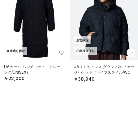
直営限定
在庫残り僅か
在庫残り僅か
UAチーム ベンチコート（トレーニ
UAリミットレス ダウン パッファー
ング/UNISEX）
ジャケット（ライフスタイル/WOM
EN）
￥22,000
￥38,940