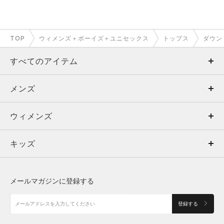
TOP
ウィメンズ＋ボーイズ＋ユニセックス
トップス
ダウン
すべてのアイテム
メンズ
メンズ
ウィメンズ
トップス
ウィメンズ
キッズ
トップス
ボトムス
キッズ
トップス
ボトムス
シューズ
シューズ
メールマガジンに登録する
ボトムス
シューズ
アクセサリー
アクセサリー
登録する