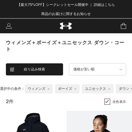
【最大75%OFF】シークレットセール開催中 ｜ 詳細はこちら
商品のお届けに関するお知らせ
ウィメンズ＋ボーイズ＋ユニセックス ダウン・コー
ト
絞り込み検索
価格が安い順
選択中の条件：
ウィメンズ
ボーイズ
ユニセックス
ダウン
2件
全色表示