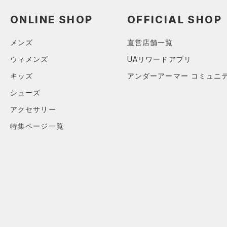
アクセサリー
すべてのボトムス
ONLINE SHOP
OFFICIAL SHOP
シューズ
すべてのアクセサリー
（1）
レギンス&タイツ
すべてのシューズ
（2）
バックパック
（4）
ショートパンツ
サイズ
メンズ
直営店舗一覧
（16）
スポーツシューズ
ショルダー＆トートバッグ
（1）
パンツ(ロングパンツ)
ウィメンズ
UAリワードアプリ
（2）
カテゴリーを選択してください。
カラー
（2）
スパイク
（0）
スウェット＆フリース
キッズ
アンダーアーマー コミュニ
（0）
サックパック
スポーツスタイルシューズ
（0）
シューズ
アンダーウェア
（12）
（1）
ウェストバッグ
（0）
アクセサリー
ブラック
スカート
ホワイト
ブラウン
グリーン
（2）
サンダル
（0）
ダッフルバッグ
特集ページ一覧
（0）
スイムウェア
（3）
キャップ＆ビーニー
ブルー
パープル
レッド
イエロー
（0）
ベルト
（2）
グローブ・手袋
オレンジ
その他
（0）
アイウェア
リストバンド＆ヘッドバンド
価格
（0）