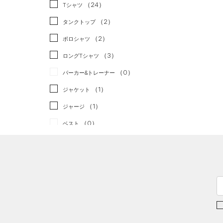
スポーツスタイル
（0）
（24）
Tシャツ
アメリカンフットボール
（2）
タンクトップ
（0）
（2）
ポロシャツ
サッカー
（0）
（3）
ロングTシャツ
リカバリー
（0）
（0）
パーカー&トレーナー
その他
（0）
（1）
ジャケット
（1）
ジャージ
（0）
ベスト
（0）
ダウン・コート
（5）
スポーツブラ
（0）
セットアップ
（0）
スイムウェア
ボトムス