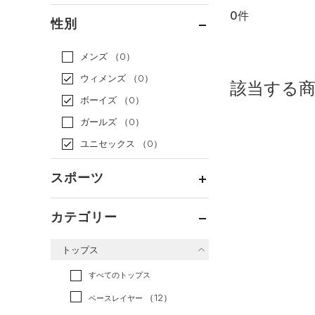
0件
通常価格
（0）
性別
セール
（0）
メンズ
（0）
ウィメンズ
（0）
該当する
ボーイズ
（0）
ガールズ
（0）
ユニセックス
（0）
スポーツ
ベースボール
（0）
カテゴリー
バスケットボール
（0）
トップス
ゴルフ
（0）
トレーニング
すべてのトップス
（0）
ランニング
（0）
（12）
ベースレイヤー