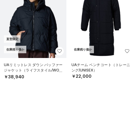
直営限定
在庫残り僅か
在庫残り僅か
UAリミットレス ダウン パッファー
UAチーム ベンチコート（トレーニ
ジャケット（ライフスタイル/WOM
ング/UNISEX）
EN）
￥22,000
￥38,940