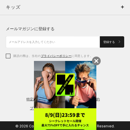
キッズ
トップス
ボトムス
キッズ
トップス
ボトムス
シューズ
シューズ
メールマガジンに登録する
ボトムス
シューズ
アクセサリー
アクセサリー
登録する
シューズ
アクセサリー
購読の際は、当社の
プライバシーポリシー
に同意します。
アクセサリー
スポーツブラ
レギンス＆タイツ
特定商取引法に基づく通販の表記
会員規約
プライバシーポリシー
© 2026 Copyright DOME Corporation. All Rights Reserved.