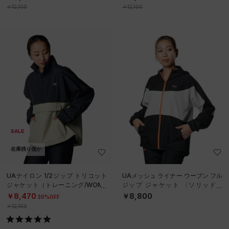
￥12,100
￥12,100
SALE
在庫残り僅か
UAナイロン 1/2ジップ トリコット
UAメッシュ ライナー ウーブン フル
ジャケット（トレーニング/WOME
ジップ ジャケット 〈ソリッド〉
N）
（トレーニング/WOMEN）
￥8,470
￥8,800
30%OFF
￥12,100