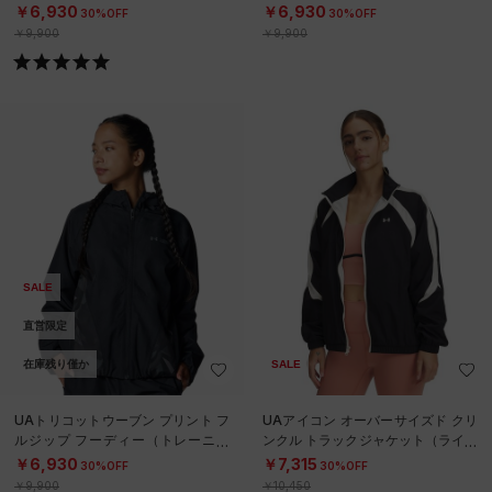
N）
N）
￥6,930
￥6,930
30%OFF
30%OFF
￥9,900
￥9,900
SALE
直営限定
在庫残り僅か
SALE
UAトリコットウーブン プリント フ
UAアイコン オーバーサイズド クリ
ルジップ フーディー（トレーニン
ンクル トラックジャケット（ライフ
グ/WOMEN）
スタイル/WOMEN）
￥6,930
￥7,315
30%OFF
30%OFF
￥9,900
￥10,450