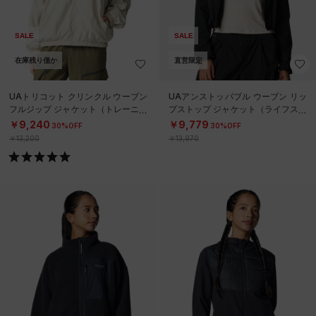
SALE
SALE
在庫残り僅か
直営限定
UAトリコット クリンクル ウーブン
UAアンストッパブル ウーブン リッ
フルジップ ジャケット（トレーニン
プストップ ジャケット（ライフスタ
グ/WOMEN）
イル/WOMEN）
￥9,240
￥9,779
30%OFF
30%OFF
￥13,200
￥13,970