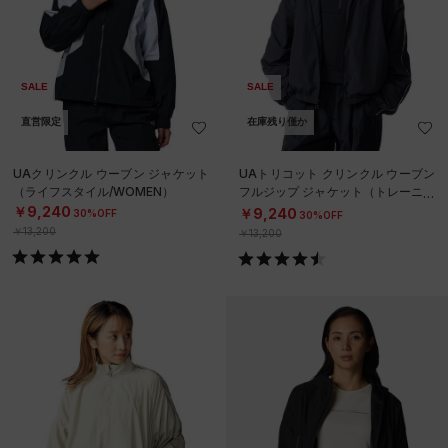
SALE
SALE
直営限定
在庫残り僅か
UAクリンクル ウーブン ジャケット
UAトリコット クリンクル ウーブン
（ライフスタイル/WOMEN）
フルジップ ジャケット（トレーニン
グ/WOMEN）
￥9,240
￥9,240
30%OFF
30%OFF
￥13,200
￥13,200