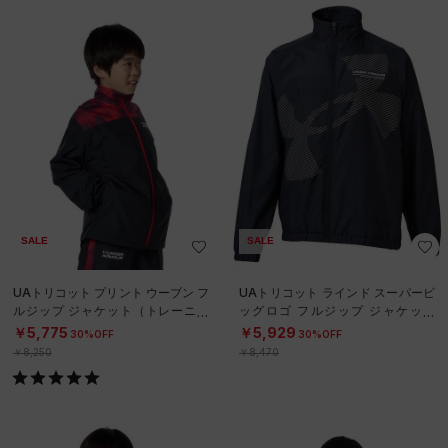
SALE
SALE
UAトリコット プリント ウーブン フ
UAトリコット ラインド スーパービ
ルジップ ジャケット（トレーニン
ッグロゴ フルジップ ジャケット
グ/KIDS）
（トレーニング/BOYS）
￥5,775
￥5,929
30%OFF
30%OFF
￥8,250
￥8,470