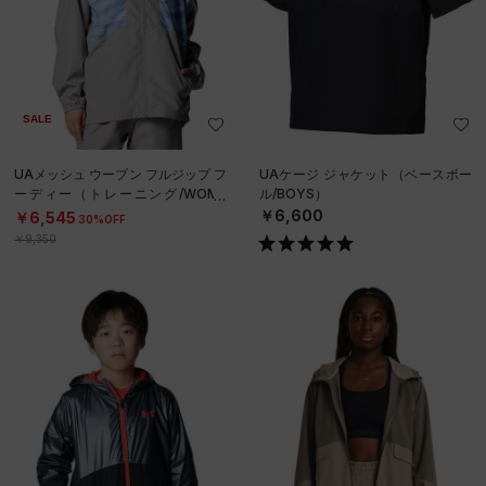
SALE
UAメッシュ ウーブン フルジップ フ
UAケージ ジャケット（ベースボー
ーディー（トレーニング/WOME
ル/BOYS）
N）
￥6,600
￥6,545
30%OFF
￥9,350