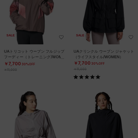
SALE
SALE
UAトリコット ウーブン フルジップ
UAクリンクル ウーブン ジャケット
フーディー（トレーニング/WOME
（ライフスタイル/WOMEN）
N）
￥7,700
￥7,700
30%OFF
30%OFF
￥11,000
￥11,000