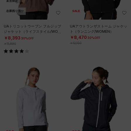
直営限定
在庫残り僅か
SALE
UAトリコットウーブン フルジップ
UAアウトランザストーム ジャケッ
ジャケット（ライフスタイル/WOM
ト（ランニング/WOMEN）
EN）
￥8,470
￥8,393
30%OFF
30%OFF
￥12,100
￥11,990