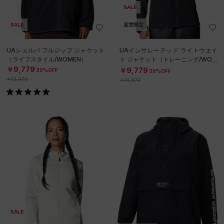
SALE
SALE
直営限定
UAシェルパ フルジップ ジャケット
UAインサレーテッド ライトウエイ
（ライフスタイル/WOMEN）
ト ジャケット（トレーニング/WOM
EN）
￥9,779
￥9,779
30%OFF
30%OFF
￥13,970
￥13,970
SALE