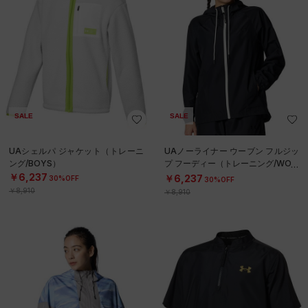
SALE
SALE
UAシェルパ ジャケット（トレーニ
UAノーライナー ウーブン フルジッ
ング/BOYS）
プ フーディー（トレーニング/WOM
EN）
￥6,237
￥6,237
30%OFF
30%OFF
￥8,910
￥8,910