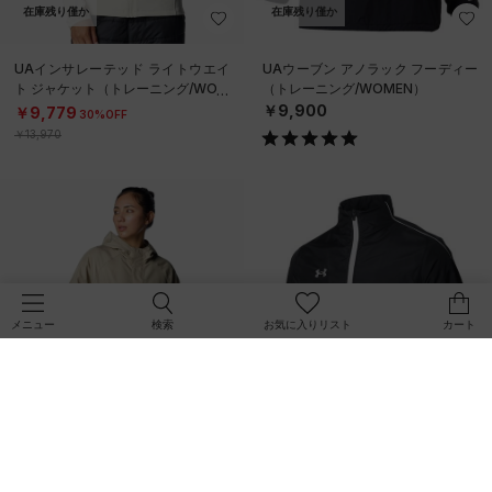
在庫残り僅か
在庫残り僅か
UAインサレーテッド ライトウエイ
UAウーブン アノラック フーディー
ト ジャケット（トレーニング/WOM
（トレーニング/WOMEN）
EN）
￥9,900
￥9,779
30%OFF
￥13,970
検索
お気に入りリスト
カート
メニュー
SALE