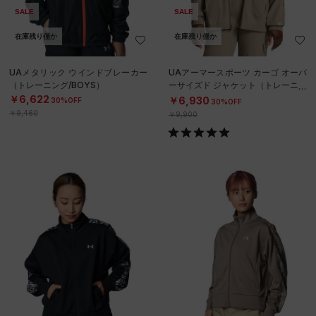
SALE
SALE
在庫残り僅か
在庫残り僅か
UAメタリック ウインドブレーカー
UAアーマースポーツ カーゴ オーバ
（トレーニング/BOYS）
ーサイズド ジャケット（トレーニン
グ/WOMEN）
￥6,622
￥6,930
30%OFF
30%OFF
￥9,460
￥9,900