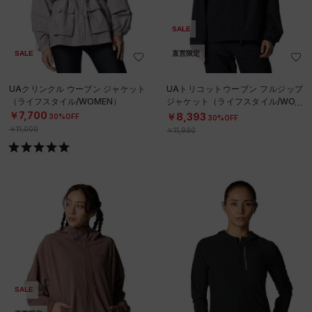
SALE
SALE
直営限定
UAクリンクル ウーブン ジャケット
UAトリコットウーブン フルジップ
（ライフスタイル/WOMEN）
ジャケット（ライフスタイル/WOM
EN）
￥7,700
￥8,393
30%OFF
30%OFF
￥11,000
￥11,990
SALE