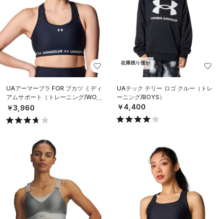
在庫残り僅か
UAアーマーブラ FOR ブカツ ミディ
UAテック テリー ロゴ クルー（トレ
アムサポート（トレーニング/WOM
ーニング/BOYS）
EN）
￥4,400
￥3,960