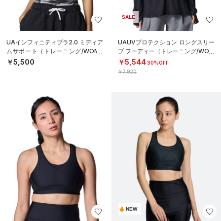
SALE
UAインフィニティブラ2.0 ミディア
UAUVプロテクション ロングスリー
ムサポート（トレーニング/WOME
ブ フーディー（トレーニング/WOM
N）
EN）
￥5,500
￥5,544
30%OFF
￥7,920
NEW