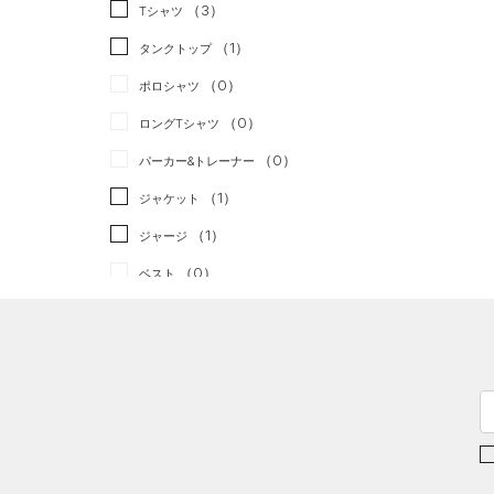
スポーツスタイル
（0）
（3）
Tシャツ
アメリカンフットボール
（1）
タンクトップ
（0）
（0）
ポロシャツ
サッカー
（0）
（0）
ロングTシャツ
リカバリー
（0）
（0）
パーカー&トレーナー
その他
（0）
（1）
ジャケット
（1）
ジャージ
（0）
ベスト
（0）
ダウン・コート
（2）
スポーツブラ
（0）
セットアップ
（0）
スイムウェア
ボトムス