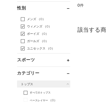
0件
通常価格
（0）
性別
セール
（0）
メンズ
（0）
ウィメンズ
（0）
該当する
ボーイズ
（0）
ガールズ
（0）
ユニセックス
（0）
スポーツ
ベースボール
（0）
カテゴリー
バスケットボール
（0）
トップス
ゴルフ
（0）
トレーニング
すべてのトップス
（0）
ランニング
（0）
（0）
ベースレイヤー