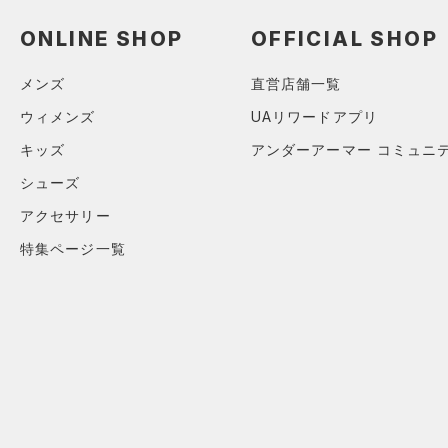
アクセサリー
すべてのボトムス
ONLINE SHOP
OFFICIAL SHOP
シューズ
すべてのアクセサリー
（1）
レギンス&タイツ
すべてのシューズ
（0）
バックパック
（1）
ショートパンツ
サイズ
メンズ
直営店舗一覧
（1）
スポーツシューズ
（1）
ショルダー＆トートバッグ
（1）
パンツ(ロングパンツ)
ウィメンズ
UAリワードアプリ
カテゴリーを選択してください。
カラー
（0）
スパイク
（0）
サックパック
（0）
スウェット＆フリース
キッズ
アンダーアーマー コミュニ
スポーツスタイルシューズ
（0）
ウェストバッグ
（0）
シューズ
アンダーウェア
（3）
（0）
ダッフルバッグ
（0）
アクセサリー
ブラック
スカート
ホワイト
ブラウン
グリーン
（0）
サンダル
（1）
キャップ＆ビーニー
特集ページ一覧
（0）
スイムウェア
（0）
ベルト
ブルー
パープル
レッド
イエロー
（0）
グローブ・手袋
（0）
アイウェア
オレンジ
その他
リストバンド＆ヘッドバンド
（0）
価格
（0）
スポーツマスク