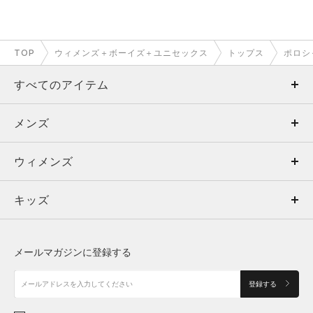
TOP
ウィメンズ＋ボーイズ＋ユニセックス
トップス
ポロシ
すべてのアイテム
メンズ
メンズ
ウィメンズ
トップス
ウィメンズ
キッズ
トップス
ボトムス
キッズ
トップス
ボトムス
シューズ
シューズ
メールマガジンに登録する
ボトムス
シューズ
アクセサリー
アクセサリー
登録する