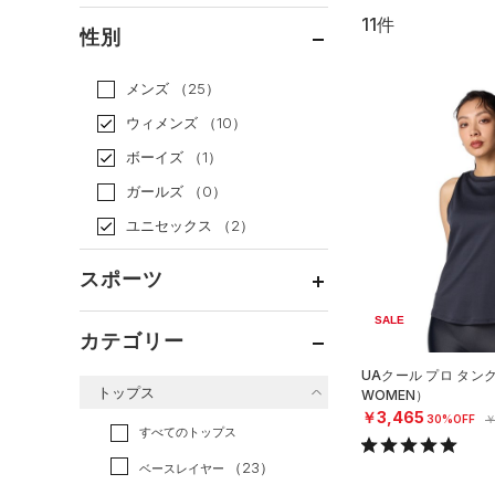
11件
通常価格
（6）
性別
セール
（5）
メンズ
（25）
ウィメンズ
（10）
ボーイズ
（1）
ガールズ
（0）
ユニセックス
（2）
スポーツ
SALE
ベースボール
（0）
カテゴリー
バスケットボール
（0）
UAクール プロ タン
トップス
WOMEN）
ゴルフ
（0）
￥3,465
30%OFF
￥
トレーニング
すべてのトップス
（7）
ランニング
（4）
（23）
ベースレイヤー