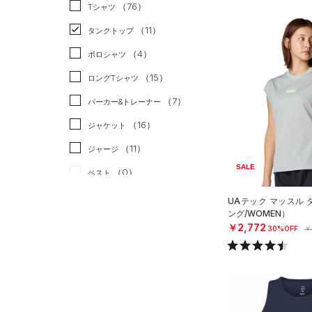
スポーツスタイル
（0）
（76）
Tシャツ
アメリカンフットボール
（11）
タンクトップ
（0）
（4）
ポロシャツ
サッカー
（0）
（15）
ロングTシャツ
リカバリー
（0）
（7）
パーカー&トレーナー
その他
（0）
（16）
ジャケット
（11）
ジャージ
SALE
（0）
ベスト
（2）
ダウン・コート
UAテック マッスル
ング/WOMEN）
（14）
スポーツブラ
￥2,772
30%OFF
￥
（3）
セットアップ
（2）
スイムウェア
ボトムス