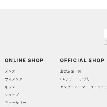
（0）
スポーツマスク
4XL
テクノロジー
～
（30）
円
円
ソックス
5XL
FLOW(フロー)
（0）
在庫
（0）
ネックウォーマー
HOVR(ホバー)
（0）
（3）
スリーブ
在庫あり
CHARGED(チャージド)
（0）
限定
（6）
タオル
MICRO G(マイクロＧ)
（0）
（0）
直営限定
ボール
（0）
コレクション
TRIBASE(トライベース)
公式サイト限定
（0）
（0）
（0）
イヤホン＆ヘッドホン
プロジェクトロック
（0）
在庫残りわずか
（0）
RUSH(ラッシュ)
（0）
（1）
ウォーターボトル
ONLINE SHOP
OFFICIAL SHOP
ステフィン・カリー
（0）
ISO-CHILL(アイソチル)
（0）
（4）
その他
アジア限定
（0）
メンズ
直営店舗一覧
Tech(テック)
（2）
ウィメンズ
UAリワードアプリ
COLDGEAR ARMOUR(コール
ドギアアーマー)
（0）
キッズ
アンダーアーマー コミュニ
HEATGEAR ARMOUR(ヒート
シューズ
ギアアーマー)
（0）
アクセサリー
STORM(ストーム)
（0）