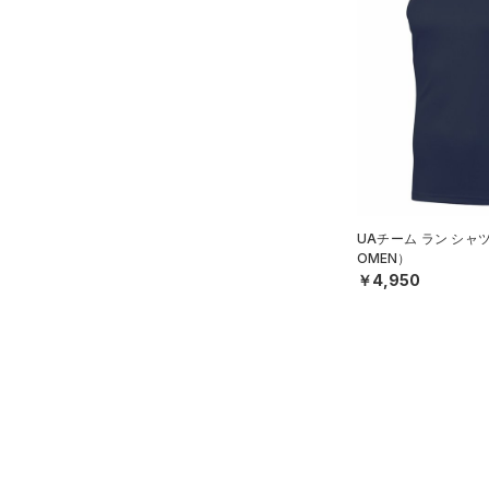
アクセサリー
すべてのボトムス
シューズ
すべてのアクセサリー
（24）
レギンス&タイツ
すべてのシューズ
（28）
バックパック
（35）
ショートパンツ
サイズ
（38）
スポーツシューズ
ショルダー＆トートバッグ
（33）
パンツ(ロングパンツ)
（10）
YXS(120cm)
カラー
（0）
スパイク
（3）
スウェット＆フリース
YS(130cm)
（8）
サックパック
スポーツスタイルシューズ
（3）
アンダーウェア
YM(140cm)
（14）
（9）
ウェストバッグ
（0）
ブラック
スカート
ホワイト
ブラウン
グリーン
UAチーム ラン シャ
YL(150cm)
（2）
サンダル
（15）
ダッフルバッグ
OMEN）
（2）
YXL(160cm)
スイムウェア
￥4,950
（16）
キャップ＆ビーニー
S
ブルー
パープル
レッド
イエロー
（0）
ベルト
M
（7）
グローブ・手袋
L
オレンジ
その他
（1）
アイウェア
XL
リストバンド＆ヘッドバンド
2XL
価格
（2）
3XL