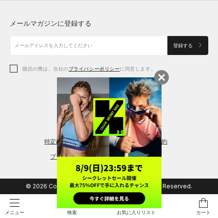
トップス
ボトムス
シューズ
シューズ
メールマガジンに登録する
ボトムス
シューズ
アクセサリー
アクセサリー
登録する
シューズ
アクセサリー
購読の際は、当社の
プライバシーポリシー
に同意します。
アクセサリー
スポーツブラ
レギンス＆タイツ
特定商取引法に基づく通販の表記
会員規約
プライバシーポリシー
© 2026 Copyright DOME Corporation. All Rights Reserved.
検索
お気に入りリスト
カート
メニュー