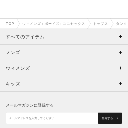
TOP
ウィメンズ＋ボーイズ＋ユニセックス
トップス
タンク
すべてのアイテム
メンズ
メンズ
ウィメンズ
トップス
ウィメンズ
キッズ
トップス
ボトムス
キッズ
トップス
ボトムス
シューズ
シューズ
メールマガジンに登録する
ボトムス
シューズ
アクセサリー
アクセサリー
登録する