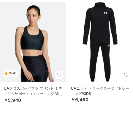
NEW
UAクロスバックブラ プリント ミデ
UAニット トラックスーツ（トレー
ィアムサポート（トレーニング/WO
ニング/KIDS）
MEN）
￥6,490
￥5,940