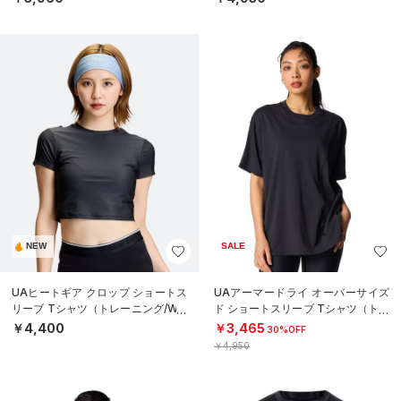
NEW
SALE
UAヒートギア クロップ ショートス
UAアーマードライ オーバーサイズ
リーブ Tシャツ（トレーニング/WO
ド ショートスリーブ Tシャツ（トレ
MEN）
ーニング/WOMEN）
￥4,400
￥3,465
30%OFF
￥4,950