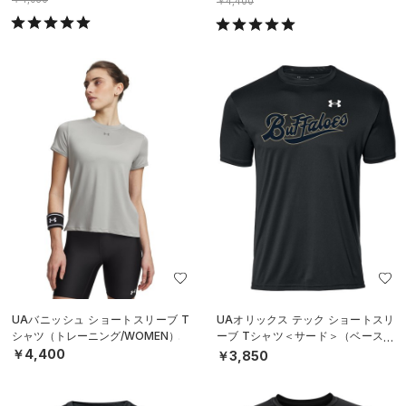
￥4,400
UAバニッシュ ショートスリーブ T
UAオリックス テック ショートスリ
シャツ（トレーニング/WOMEN）
ーブ Tシャツ＜サード＞（ベースボ
ール/UNISEX）
￥4,400
￥3,850