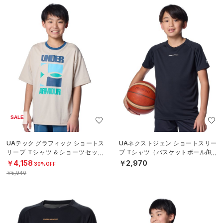
SALE
UAテック グラフィック ショートス
UAネクストジェン ショートスリー
リーブ Tシャツ＆ショーツセット
ブ Tシャツ（バスケットボール/BO
（トレーニング/BOYS）
YS）
￥4,158
￥2,970
30%OFF
￥5,940