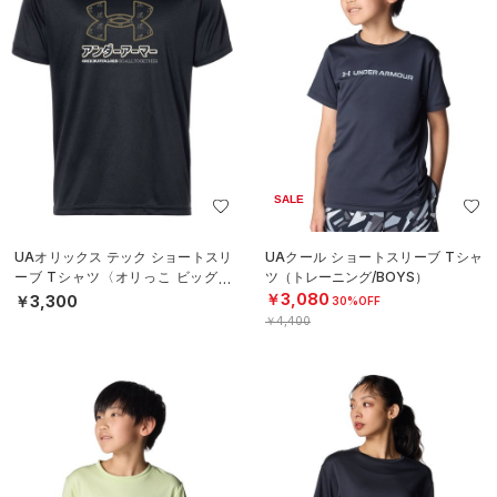
SALE
UAオリックス テック ショートスリ
UAクール ショートスリーブ Tシャ
ーブ Tシャツ〈オリっこ ビッグロ
ツ（トレーニング/BOYS）
ゴ〉（ベースボール/KIDS）
￥3,080
￥3,300
30%OFF
￥4,400