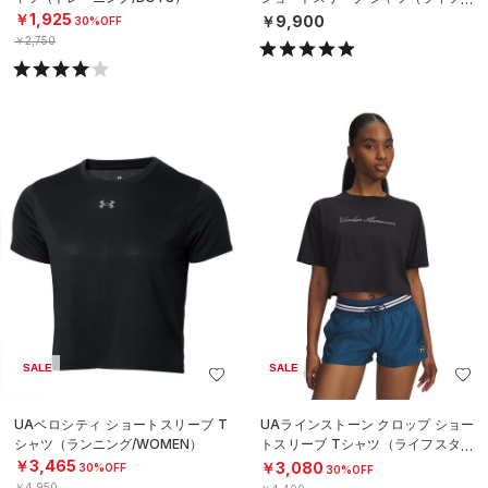
タイル/UNISEX）
￥1,925
￥9,900
30%OFF
￥2,750
SALE
SALE
UAベロシティ ショートスリーブ T
UAラインストーン クロップ ショー
シャツ（ランニング/WOMEN）
トスリーブ Tシャツ（ライフスタイ
ル/WOMEN）
￥3,465
￥3,080
30%OFF
30%OFF
￥4,950