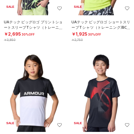
SALE
SALE
UAテック ビッグロゴ プリントショ
UAテック ビッグロゴ ショートスリ
ートスリーブTシャツ（トレーニン
ーブTシャツ（トレーニング/BOY
グ/BOYS）
S）
￥2,695
￥1,925
30%OFF
30%OFF
￥3,850
￥2,750
SALE
SALE