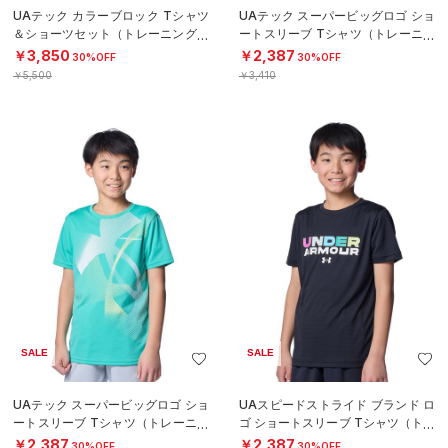
UAテック カラーブロック Tシャツ
UAテック スーパービッグロゴ ショ
＆ショーツセット（トレーニング/B
ートスリーブ Tシャツ（トレーニン
OYS）
グ/BOYS）
￥3,850
￥2,387
30%OFF
30%OFF
￥5,500
￥3,410
SALE
SALE
UAテック スーパービッグロゴ ショ
UAスピードストライド ブランド ロ
ートスリーブ Tシャツ（トレーニン
ゴ ショートスリーブ Tシャツ（トレ
グ/BOYS）
ーニング/BOYS）
￥2,387
￥2,387
30%OFF
30%OFF