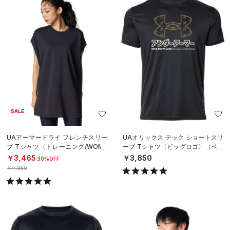
SALE
UAアーマードライ フレンチスリー
UAオリックス テック ショートスリ
ブ Tシャツ（トレーニング/WOME
ーブ Tシャツ〈ビッグロゴ〉（ベー
N）
スボール/UNISEX）
￥3,465
￥3,850
30%OFF
￥4,950