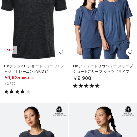
SALE
UAテック2.0 ショートスリーブTシ
UAアスリートリカバリー スリープ
ャツ（トレーニング/KIDS）
ショートスリーブ シャツ（ライフス
タイル/UNISEX）
￥1,925
￥9,900
30%OFF
￥2,750