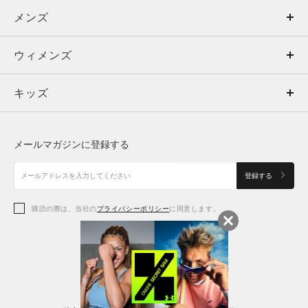
メンズ
メンズ
ウィメンズ
トップス
ウィメンズ
キッズ
トップス
ボトムス
キッズ
トップス
ボトムス
シューズ
シューズ
メールマガジンに登録する
ボトムス
シューズ
アクセサリー
アクセサリー
登録する
シューズ
アクセサリー
購読の際は、当社の
プライバシーポリシー
に同意します。
アクセサリー
スポーツブラ
レギンス＆タイツ