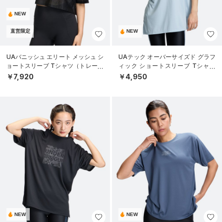
NEW
直営限定
NEW
UAバニッシュ エリート メッシュ シ
UAテック オーバーサイズド グラフ
ョートスリーブ Tシャツ（トレーニ
ィック ショートスリーブ Tシャツ
ング/WOMEN）
（トレーニング/WOMEN）
￥7,920
￥4,950
NEW
NEW