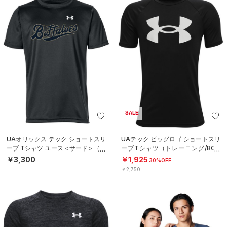
SALE
UAオリックス テック ショートスリ
UAテック ビッグロゴ ショートスリ
ーブ Tシャツ ユース＜サード＞（ベ
ーブTシャツ（トレーニング/BOY
ースボール/BOYS）
S）
￥3,300
￥1,925
30%OFF
￥2,750