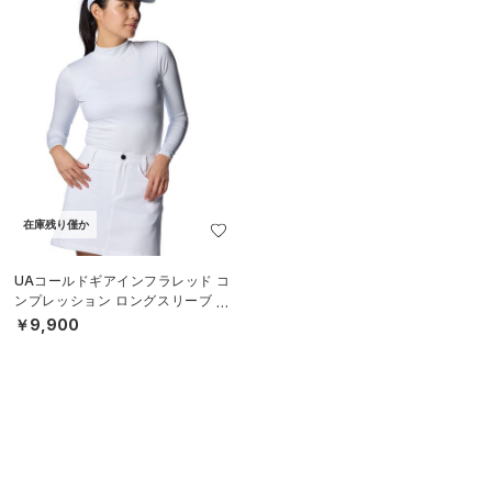
在庫残り僅か
UAコールドギアインフラレッド コ
ンプレッション ロングスリーブ モ
ックネック シャツ（ゴルフ/WOME
￥9,900
N）