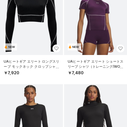
NEW
NEW
UAヒートギア エリート ロングスリ
UAヒートギア エリート ショートス
ーブ モックネック クロップシャツ
リーブ シャツ（トレーニング/WOM
（トレーニング/WOMEN）
EN）
￥7,920
￥7,480