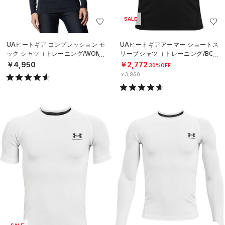
SALE
UAヒートギア コンプレッション モ
UAヒートギアアーマー ショートス
ック シャツ（トレーニング/WOME
リーブシャツ（トレーニング/BOY
N）
S）
￥4,950
￥2,772
30%OFF
￥3,960