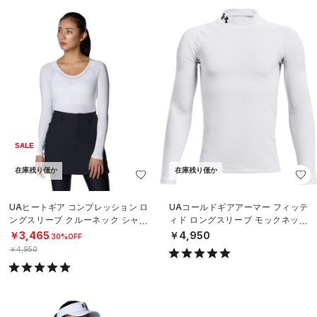
SALE
在庫残り僅か
在庫残り僅か
UAヒートギア コンプレッション ロ
UAコールドギアアーマー フィッテ
ングスリーブ クルーネック シャツ
ィド ロングスリーブ モックネック
（ゴルフ/WOMEN）
シャツ（トレーニング/BOYS）
￥3,465
￥4,950
30%OFF
￥4,950