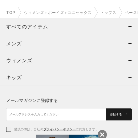
TOP
ウィメンズ＋ボーイズ＋ユニセックス
トップス
ベース
すべてのアイテム
メンズ
メンズ
ウィメンズ
トップス
ウィメンズ
キッズ
トップス
ボトムス
キッズ
トップス
ボトムス
シューズ
シューズ
メールマガジンに登録する
ボトムス
シューズ
アクセサリー
アクセサリー
登録する
シューズ
アクセサリー
購読の際は、当社の
プライバシーポリシー
に同意します。