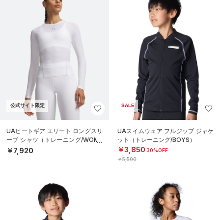
公式サイト限定
SALE
UAヒートギア エリート ロングスリ
UAスイムウェア フルジップ ジャケ
ーブ シャツ（トレーニング/WOME
ット（トレーニング/BOYS）
N）
￥3,850
￥7,920
30%OFF
￥5,500