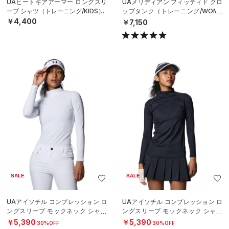
UAヒートギアアーマー ロングスリ
UAメリディアン フィッティド クロ
ーブ シャツ（トレーニング/KIDS）
ップタンク（トレーニング/WOME
N）
￥4,400
￥7,150
SALE
SALE
UAアイソチル コンプレッション ロ
UAアイソチル コンプレッション ロ
ングスリーブ モックネック シャツ
ングスリーブ モックネック シャツ
（ゴルフ/WOMEN）
（ゴルフ/WOMEN）
￥5,390
￥5,390
30%OFF
30%OFF