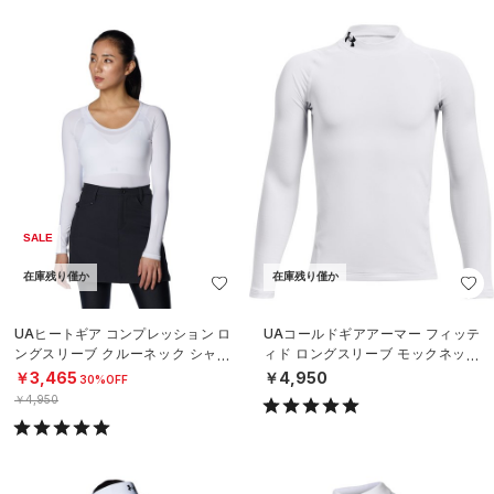
SALE
在庫残り僅か
在庫残り僅か
UAヒートギア コンプレッション ロ
UAコールドギアアーマー フィッテ
ングスリーブ クルーネック シャツ
ィド ロングスリーブ モックネック
（ゴルフ/WOMEN）
シャツ（トレーニング/BOYS）
￥3,465
￥4,950
30%OFF
￥4,950