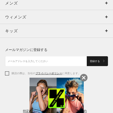
メンズ
メンズ
ウィメンズ
トップス
ウィメンズ
キッズ
トップス
ボトムス
キッズ
トップス
ボトムス
シューズ
シューズ
メールマガジンに登録する
ボトムス
シューズ
アクセサリー
アクセサリー
登録する
シューズ
アクセサリー
購読の際は、当社の
プライバシーポリシー
に同意します。
アクセサリー
スポーツブラ
レギンス＆タイツ
特定商取引法に基づく通販の表記
会員規約