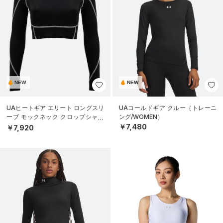
NEW
NEW
UAヒートギア エリート ロングスリ
UAコールドギア クルー（トレーニ
ーブ モックネック クロップシャツ
ング/WOMEN）
（トレーニング/WOMEN）
￥7,480
￥7,920