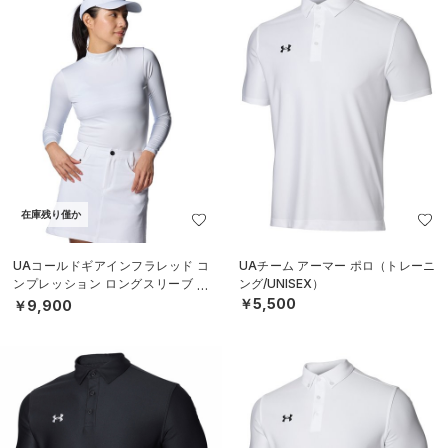
在庫残り僅か
UAコールドギアインフラレッド コ
UAチーム アーマー ポロ（トレーニ
ンプレッション ロングスリーブ モ
ング/UNISEX）
ックネック シャツ（ゴルフ/WOME
￥5,500
￥9,900
N）