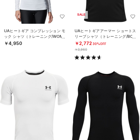
SALE
UAヒートギア コンプレッション モ
UAヒートギアアーマー ショートス
ック シャツ（トレーニング/WOME
リーブシャツ（トレーニング/BOY
N）
S）
￥4,950
￥2,772
30%OFF
￥3,960