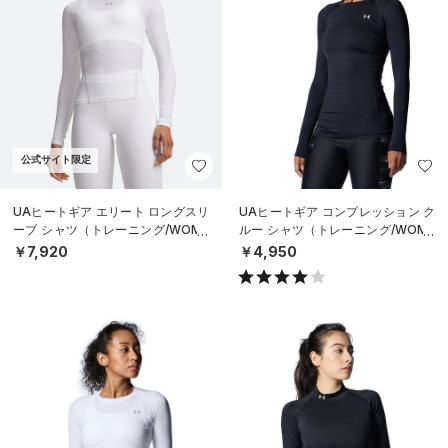
公式サイト限定
UAヒートギア エリート ロングスリ
UAヒートギア コンプレッション ク
ーブ シャツ（トレーニング/WOME
ルー シャツ（トレーニング/WOME
N）
N）
￥7,920
￥4,950