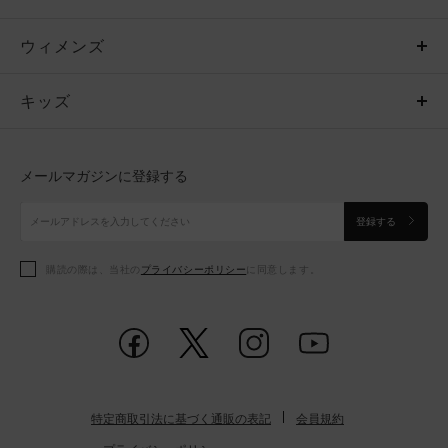
ウィメンズ
トップス
ウィメンズ
キッズ
トップス
ボトムス
キッズ
トップス
ボトムス
シューズ
シューズ
メールマガジンに登録する
ボトムス
シューズ
アクセサリー
アクセサリー
登録する
シューズ
アクセサリー
購読の際は、当社の
プライバシーポリシー
に同意します。
アクセサリー
スポーツブラ
レギンス＆タイツ
特定商取引法に基づく通販の表記
会員規約