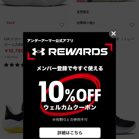
SALE
直営限定
SALE
在庫残り僅か
UAスポーン6 ミッド（バスケット
UAトライベースレイン 6（トレー
ボール/UNISEX）
ニング/WOMEN）
￥10,780
￥11,550
30%OFF
30%OFF
￥15,400
￥16,500