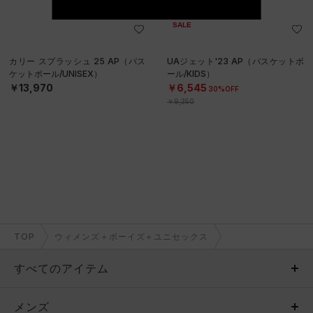
SALE
カリー スプラッシュ 25 AP（バス
UAジェット'23 AP（バスケットボ
ケットボール/UNISEX）
ール/KIDS）
￥13,970
￥6,545
30%OFF
￥9,350
TOP
ウィメンズ＋ボーイズ＋ユニセックス
すべてのアイテム
メンズ
メンズ