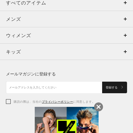
すべてのアイテム
メンズ
メンズ
ウィメンズ
トップス
ウィメンズ
キッズ
トップス
ボトムス
キッズ
トップス
ボトムス
シューズ
シューズ
メールマガジンに登録する
ボトムス
シューズ
アクセサリー
アクセサリー
登録する
シューズ
アクセサリー
購読の際は、当社の
プライバシーポリシー
に同意します。
アクセサリー
スポーツブラ