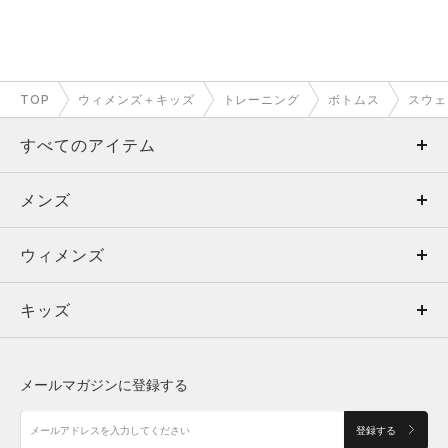
TOP
ウィメンズ＋キッズ
トレーニング
ボトムス
スウェ
すべてのアイテム
メンズ
メンズ
ウィメンズ
トップス
ウィメンズ
キッズ
トップス
ボトムス
キッズ
トップス
ボトムス
シューズ
シューズ
メールマガジンに登録する
ボトムス
シューズ
アクセサリー
アクセサリー
登録する