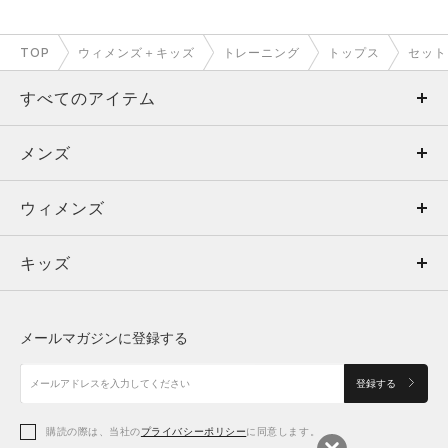
TOP
ウィメンズ＋キッズ
トレーニング
トップス
セット
すべてのアイテム
メンズ
メンズ
ウィメンズ
トップス
ウィメンズ
キッズ
トップス
ボトムス
キッズ
トップス
ボトムス
シューズ
シューズ
メールマガジンに登録する
ボトムス
シューズ
アクセサリー
アクセサリー
登録する
シューズ
アクセサリー
購読の際は、当社の
プライバシーポリシー
に同意します。