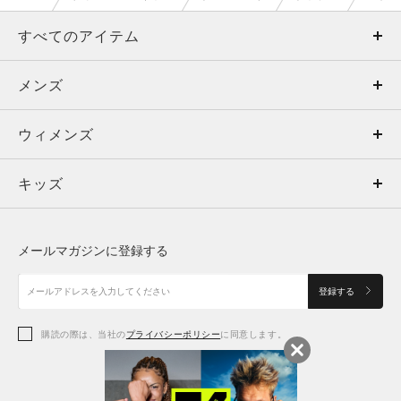
すべてのアイテム
メンズ
メンズ
ウィメンズ
トップス
ウィメンズ
キッズ
トップス
ボトムス
キッズ
トップス
ボトムス
シューズ
シューズ
メールマガジンに登録する
ボトムス
シューズ
アクセサリー
アクセサリー
登録する
シューズ
アクセサリー
購読の際は、当社の
プライバシーポリシー
に同意します。
アクセサリー
スポーツブラ