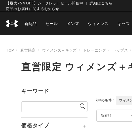
【最大75%OFF】シークレットセール開催中 ｜ 詳細はこちら
商品のお届けに関するお知らせ
新商品
セール
メンズ
ウィメンズ
キッズ
TOP
直営限定
ウィメンズ＋キッズ
トレーニング
トップス
直営限定 ウィメンズ＋
キーワード
選択中の条件：
ウィメ
新着順
価格タイプ