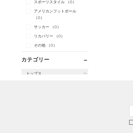
スポーツスタイル
（0）
アメリカンフットボール
（0）
サッカー
（0）
リカバリー
（0）
その他
（0）
カテゴリー
トップス
すべてのトップス
（3）
ベースレイヤー
（1）
Tシャツ
（0）
タンクトップ
（0）
ポロシャツ