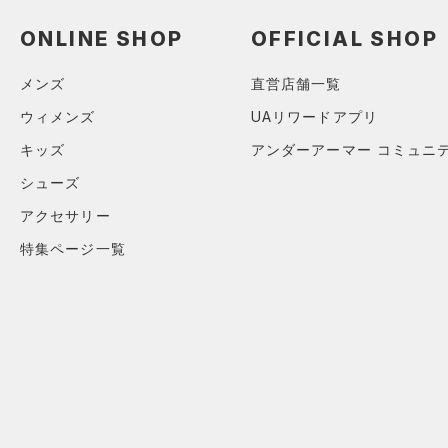
（0）
ロングTシャツ
ONLINE SHOP
OFFICIAL SHOP
（0）
パーカー&トレーナー
（0）
ジャケット
メンズ
直営店舗一覧
（0）
ジャージ
ウィメンズ
UAリワードアプリ
（0）
ベスト
キッズ
アンダーアーマー コミュニ
（0）
ダウン・コート
シューズ
（2）
スポーツブラ
アクセサリー
（0）
セットアップ
特集ページ一覧
（0）
スイムウェア
ボトムス
アクセサリー
すべてのボトムス
シューズ
すべてのアクセサリー
（4）
レギンス&タイツ
すべてのシューズ
（0）
バックパック
（0）
ショートパンツ
サイズ
（4）
スポーツシューズ
ショルダー＆トートバッグ