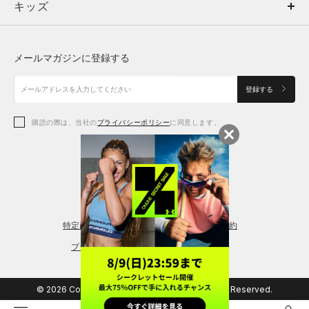
キッズ
トップス
ボトムス
キッズ
トップス
ボトムス
シューズ
シューズ
メールマガジンに登録する
ボトムス
シューズ
アクセサリー
アクセサリー
登録する
シューズ
アクセサリー
購読の際は、当社の
プライバシーポリシー
に同意します。
アクセサリー
スポーツブラ
レギンス＆タイツ
特定商取引法に基づく通販の表記
会員規約
プライバシーポリシー
© 2026 Copyright DOME Corporation. All Rights Reserved.