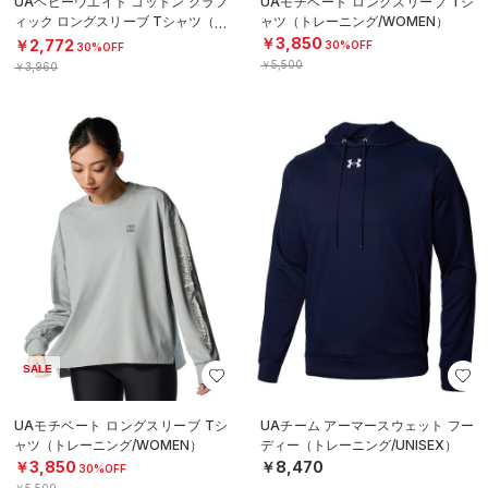
UAヘビーウエイト コットン グラフ
UAモチベート ロングスリーブ Tシ
ィック ロングスリーブ Tシャツ（ト
ャツ（トレーニング/WOMEN）
レーニング/BOYS）
￥3,850
￥2,772
30%OFF
30%OFF
￥5,500
￥3,960
SALE
UAモチベート ロングスリーブ Tシ
UAチーム アーマースウェット フー
ャツ（トレーニング/WOMEN）
ディー（トレーニング/UNISEX）
￥3,850
￥8,470
30%OFF
￥5,500