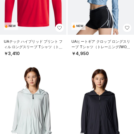
NEW
NEW
UAテック ハイブリッド プリント フ
UAヒートギア クロップ ロングスリ
ィル ロングスリーブ Tシャツ（トレ
ーブ Tシャツ（トレーニング/WOM
ーニング/BOYS）
EN）
￥3,410
￥4,950