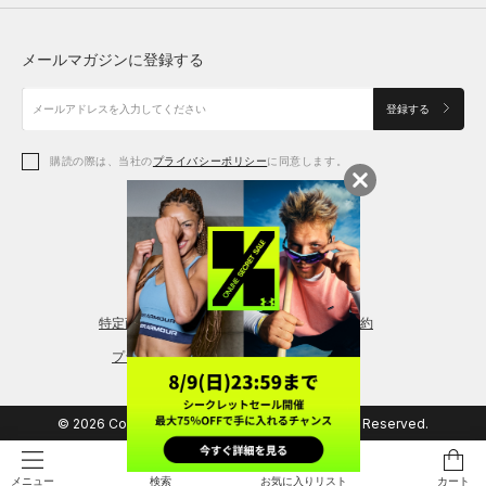
トップス
ボトムス
シューズ
シューズ
メールマガジンに登録する
ボトムス
シューズ
アクセサリー
アクセサリー
登録する
シューズ
アクセサリー
購読の際は、当社の
プライバシーポリシー
に同意します。
アクセサリー
スポーツブラ
レギンス＆タイツ
特定商取引法に基づく通販の表記
会員規約
プライバシーポリシー
© 2026 Copyright DOME Corporation. All Rights Reserved.
検索
お気に入りリスト
カート
メニュー