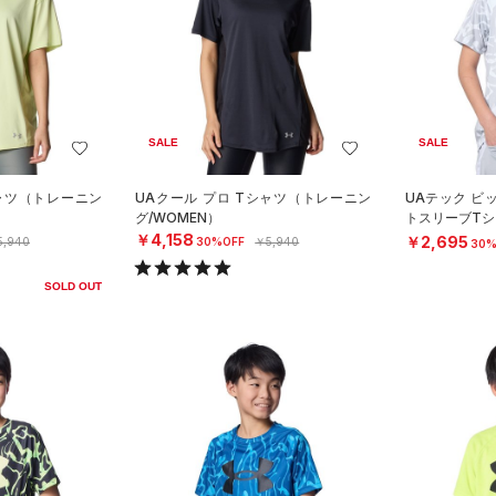
SALE
SALE
シャツ（トレーニン
UAクール プロ Tシャツ（トレーニン
UAテック ビ
グ/WOMEN）
トスリーブTシ
YS）
￥4,158
￥2,695
5,940
30%OFF
￥5,940
30%
SOLD OUT