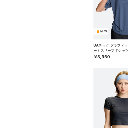
（14）
ロングTシャツ
（8）
パーカー&トレーナー
（13）
ジャケット
（10）
ジャージ
NEW
（0）
ベスト
UAテック グラフィッ
（1）
ダウン・コート
ートスリーブ Tシャ
WOMEN）
￥3,960
（23）
スポーツブラ
（3）
セットアップ
（2）
スイムウェア
ボトムス
アクセサリー
すべてのボトムス
シューズ
すべてのアクセサリー
（26）
レギンス&タイツ
すべてのシューズ
（23）
バックパック
（27）
ショートパンツ
サイズ
（6）
スポーツシューズ
ショルダー＆トートバッグ