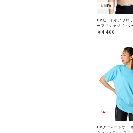
（21）
パンツ(ロングパンツ)
（3）
NEW
YXS(120cm)
カラー
（0）
スパイク
（3）
スウェット＆フリース
YS(130cm)
（8）
サックパック
スポーツスタイルシューズ
UAヒートギア クロ
（3）
アンダーウェア
YM(140cm)
（0）
価格
ーブ Tシャツ（トレ
（6）
ウェストバッグ
N）
（0）
￥4,400
ブラック
スカート
ホワイト
ブラウン
グリーン
YL(150cm)
（1）
サンダル
（14）
ダッフルバッグ
（2）
テクノロジー
YXL(160cm)
スイムウェア
（3）
キャップ＆ビーニー
～
円
円
XS
ブルー
パープル
レッド
イエロー
（0）
FLOW(フロー)
（0）
ベルト
在庫
S
HOVR(ホバー)
（0）
（2）
グローブ・手袋
M
オレンジ
その他
在庫あり
CHARGED(チャージド)
（0）
限定
（3）
アイウェア
L
MICRO G(マイクロＧ)
（0）
リストバンド＆ヘッドバンド
XL
直営限定
（1）
コレクション
（2）
TRIBASE(トライベース)
2XL
公式サイト限定
（0）
（0）
（0）
スポーツマスク
3XL
プロジェクトロック
（0）
在庫残りわずか
（0）
RUSH(ラッシュ)
（0）
（33）
SALE
ソックス
4XL
ステフィン・カリー
（0）
ISO-CHILL(アイソチル)
（0）
5XL
（0）
ネックウォーマー
アジア限定
（0）
UAアーマードライ 
Tech(テック)
（17）
6XL
ショートスリーブ T
（2）