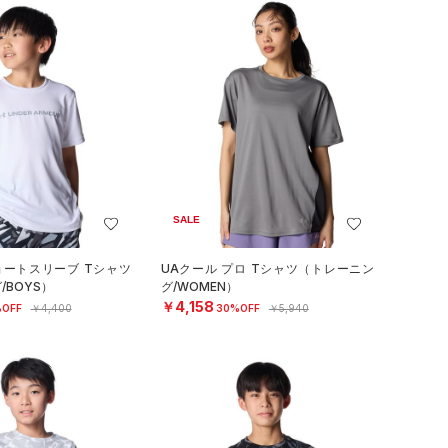
SALE
ョートスリーブ Tシャツ
UAクール プロ Tシャツ（トレーニン
/BOYS）
グ/WOMEN）
￥4,158
OFF
￥4,400
30%OFF
￥5,940