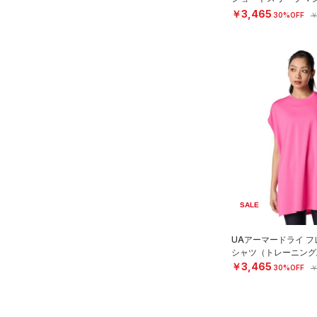
スリーブ
COLDGEAR ARMOUR(コール
ング/WOMEN）
￥3,465
30%OFF
￥
（6）
ドギアアーマー)
タオル
（0）
HEATGEAR ARMOUR(ヒート
（0）
ボール
ギアアーマー)
（0）
（0）
イヤホン＆ヘッドホン
STORM(ストーム)
（0）
（5）
ウォーターボトル
COLDGEAR INFRARED(コー
（0）
その他
ルドギアインフラレッド)
（0）
AUXETIC(オーゼティック)
（0）
Charged Cotton(チャージド
SALE
コットン)
（0）
Rival Fleece(ライバルフリー
UAアーマードライ フ
ス)
（0）
シャツ（トレーニング/
￥3,465
30%OFF
￥
Armour Fleece(アーマーフリ
ース)
（0）