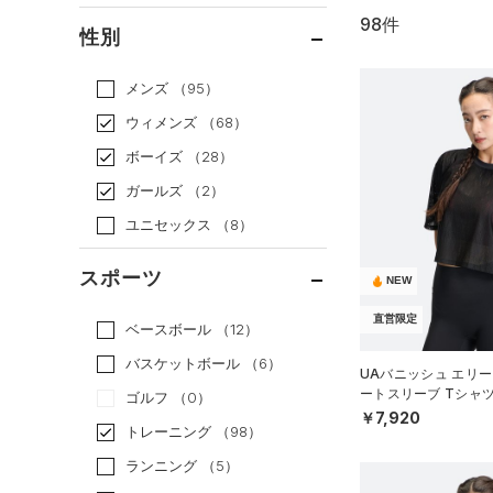
98件
通常価格
（28）
性別
セール
（70）
メンズ
（95）
ウィメンズ
（68）
ボーイズ
（28）
ガールズ
（2）
ユニセックス
（8）
スポーツ
NEW
直営限定
ベースボール
（12）
バスケットボール
（6）
UAバニッシュ エリー
ートスリーブ Tシャ
ゴルフ
（0）
WOMEN）
￥7,920
トレーニング
（98）
ランニング
（5）