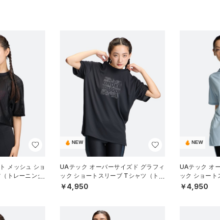
NEW
NEW
ト メッシュ ショ
UAテック オーバーサイズド グラフィ
UAテック オ
ツ（トレーニング/
ック ショートスリーブ Tシャツ（トレ
ック ショート
ーニング/WOMEN）
ーニング/WOM
￥4,950
￥4,950