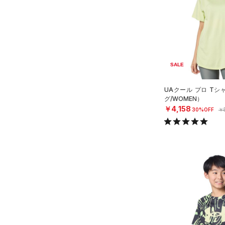
SALE
UAクール プロ T
グ/WOMEN）
￥4,158
30%OFF
￥