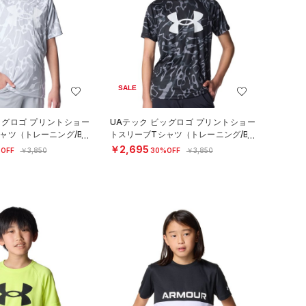
SALE
ッグロゴ プリントショー
UAテック ビッグロゴ プリントショー
ャツ（トレーニング/BO
トスリーブTシャツ（トレーニング/BO
YS）
￥2,695
OFF
￥3,850
30%OFF
￥3,850