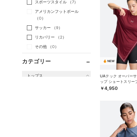
スポーツスタイル
（7）
アメリカンフットボール
（0）
サッカー
（9）
リカバリー
（2）
その他
（0）
カテゴリー
NEW
トップス
UAテック オーバーサ
ップ ショートスリー
すべてのトップス
ーニング/WOMEN）
￥4,950
（21）
ベースレイヤー
（98）
Tシャツ
（13）
タンクトップ
（6）
ポロシャツ