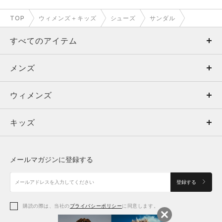
TOP
ウィメンズ＋キッズ
シューズ
サンダル
すべてのアイテム
メンズ
メンズ
ウィメンズ
トップス
ウィメンズ
キッズ
トップス
ボトムス
キッズ
トップス
ボトムス
シューズ
シューズ
メールマガジンに登録する
ボトムス
シューズ
アクセサリー
アクセサリー
登録する
シューズ
アクセサリー
購読の際は、当社の
プライバシーポリシー
に同意します。