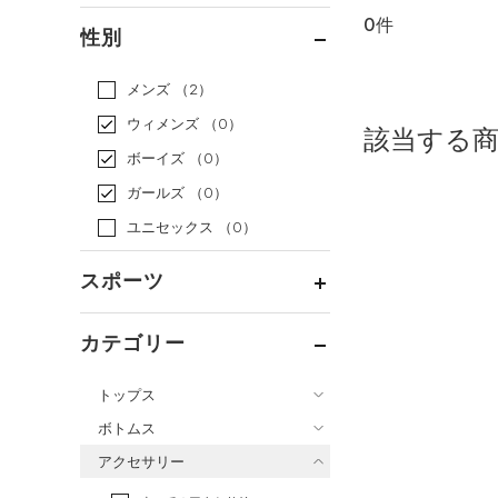
0件
通常価格
（0）
性別
セール
（0）
メンズ
（2）
ウィメンズ
（0）
該当する
ボーイズ
（0）
ガールズ
（0）
ユニセックス
（0）
スポーツ
ベースボール
（0）
カテゴリー
バスケットボール
（0）
トップス
ゴルフ
（0）
ボトムス
トレーニング
すべてのトップス
（0）
アクセサリー
すべてのボトムス
ランニング
（0）
（15）
ベースレイヤー