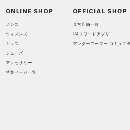
（0）
ネックウォーマー
ONLINE SHOP
OFFICIAL SHOP
（1）
スリーブ
（6）
メンズ
直営店舗一覧
タオル
（0）
ウィメンズ
UAリワードアプリ
ボール
キッズ
アンダーアーマー コミュニ
（0）
イヤホン＆ヘッドホン
シューズ
（3）
ウォーターボトル
アクセサリー
（4）
その他
特集ページ一覧
シューズ
すべてのシューズ
サイズ
（18）
スポーツシューズ
カテゴリーを選択してください。
カラー
（2）
スパイク
スポーツスタイルシューズ
（9）
ブラック
ホワイト
ブラウン
グリーン