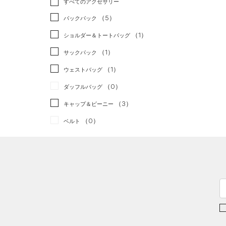
すべてのアクセサリー
（1）
スポーツスタイル
（0）
レギンス&タイツ
（34）
Tシャツ
（5）
アメリカンフットボール
バックパック
（8）
ショートパンツ
（3）
タンクトップ
（0）
（1）
ショルダー＆トートバッグ
（0）
パンツ(ロングパンツ)
（2）
ポロシャツ
サッカー
（0）
（1）
サックパック
（0）
スウェット＆フリース
（5）
ロングTシャツ
リカバリー
（0）
（1）
ウェストバッグ
（0）
アンダーウェア
（0）
パーカー&トレーナー
その他
（0）
（0）
ダッフルバッグ
（0）
スカート
（0）
ジャケット
（3）
キャップ＆ビーニー
（0）
スイムウェア
（1）
ジャージ
（0）
ベルト
（0）
ベスト
（2）
グローブ・手袋
（0）
ダウン・コート
（0）
アイウェア
（7）
スポーツブラ
リストバンド＆ヘッドバンド
（0）
セットアップ
（0）
（0）
スイムウェア
（0）
スポーツマスク
（17）
ソックス