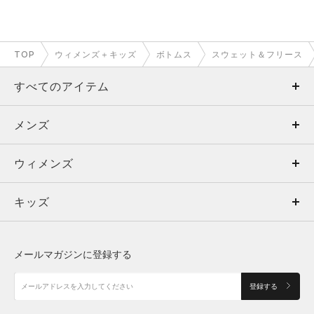
TOP
ウィメンズ＋キッズ
ボトムス
スウェット＆フリース
すべてのアイテム
メンズ
メンズ
ウィメンズ
トップス
ウィメンズ
キッズ
トップス
ボトムス
キッズ
トップス
ボトムス
シューズ
シューズ
メールマガジンに登録する
ボトムス
シューズ
アクセサリー
アクセサリー
登録する