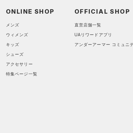
ブラック
ホワイト
ブラウン
グリーン
YL(150cm)
（4）
サンダル
（12）
ダッフルバッグ
ONLINE SHOP
OFFICIAL SHOP
YXL(160cm)
（15）
キャップ＆ビーニー
XS
ブルー
パープル
レッド
イエロー
メンズ
直営店舗一覧
（0）
ベルト
S
ウィメンズ
UAリワードアプリ
（6）
グローブ・手袋
M
オレンジ
その他
キッズ
アンダーアーマー コミュニ
（3）
アイウェア
L
シューズ
リストバンド＆ヘッドバンド
XL
価格
（2）
アクセサリー
2XL
特集ページ一覧
（0）
スポーツマスク
3XL
テクノロジー
～
（44）
円
円
ソックス
4XL
FLOW(フロー)
（0）
在庫
5XL
（0）
ネックウォーマー
HOVR(ホバー)
（0）
6XL
（3）
スリーブ
在庫あり
CHARGED(チャージド)
（0）
限定
（4）
タオル
MICRO G(マイクロＧ)
（0）
（0）
直営限定
ボール
（0）
コレクション
TRIBASE(トライベース)