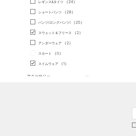
（24）
スポーツスタイル
（0）
レギンス&タイツ
（70）
Tシャツ
アメリカンフットボール
（28）
ショートパンツ
（10）
タンクトップ
（0）
（25）
パンツ(ロングパンツ)
（4）
ポロシャツ
サッカー
（0）
（2）
スウェット＆フリース
（13）
ロングTシャツ
リカバリー
（0）
（2）
アンダーウェア
（5）
パーカー&トレーナー
その他
（0）
（0）
スカート
（9）
ジャケット
（1）
スイムウェア
（3）
ジャージ
（0）
ベスト
アクセサリー
シューズ
（2）
ダウン・コート
すべてのアクセサリー
（12）
スポーツブラ
すべてのシューズ
（25）
バックパック
サイズ
（1）
（53）
セットアップ
スポーツシューズ
ショルダー＆トートバッグ
（10）
YXS(120cm)
カラー
（2）
（1）
スイムウェア
スパイク
YS(130cm)
（6）
サックパック
スポーツスタイルシューズ
YM(140cm)
（20）
（9）
ウェストバッグ