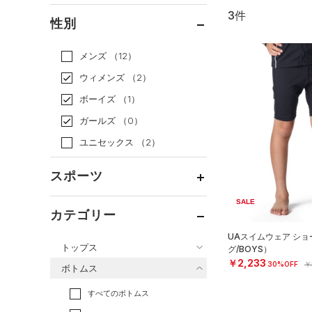
3件
通常価格
（2）
性別
セール
（1）
メンズ
（12）
ウィメンズ
（2）
ボーイズ
（1）
ガールズ
（0）
ユニセックス
（2）
スポーツ
SALE
ベースボール
（0）
カテゴリー
バスケットボール
（0）
UAスイムウェア シ
トップス
グ/BOYS）
ゴルフ
（0）
￥2,233
30%OFF
￥
ボトムス
トレーニング
すべてのトップス
（3）
すべてのボトムス
ランニング
（0）
（29）
ベースレイヤー