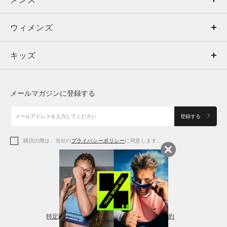
ウィメンズ
トップス
ウィメンズ
キッズ
トップス
ボトムス
キッズ
トップス
ボトムス
シューズ
シューズ
メールマガジンに登録する
ボトムス
シューズ
アクセサリー
アクセサリー
登録する
シューズ
アクセサリー
購読の際は、当社の
プライバシーポリシー
に同意します。
アクセサリー
スポーツブラ
レギンス＆タイツ
特定商取引法に基づく通販の表記
会員規約