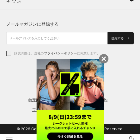
キッズ
トップス
ボトムス
キッズ
トップス
ボトムス
シューズ
シューズ
メールマガジンに登録する
ボトムス
シューズ
アクセサリー
アクセサリー
登録する
シューズ
アクセサリー
購読の際は、当社の
プライバシーポリシー
に同意します。
アクセサリー
スポーツブラ
レギンス＆タイツ
特定商取引法に基づく通販の表記
会員規約
プライバシーポリシー
© 2026 Copyright DOME Corporation. All Rights Reserved.