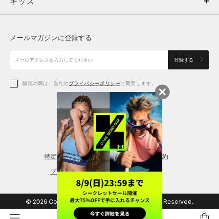
キッズ
トップス
ボトムス
キッズ
トップス
ボトムス
シューズ
シューズ
メールマガジンに登録する
ボトムス
シューズ
アクセサリー
アクセサリー
登録する
シューズ
アクセサリー
購読の際は、当社の
プライバシーポリシー
に同意します。
アクセサリー
スポーツブラ
レギンス＆タイツ
特定商取引法に基づく通販の表記
会員規約
プライバシーポリシー
© 2026 Copyright DOME Corporation. All Rights Reserved.