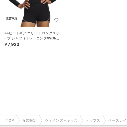
直営限定
UAヒートギア エリート ロングスリ
ーブ シャツ（トレーニング/WOME
N）
￥7,920
TOP
直営限定
ウィメンズ＋キッズ
トップス
ベースレイ