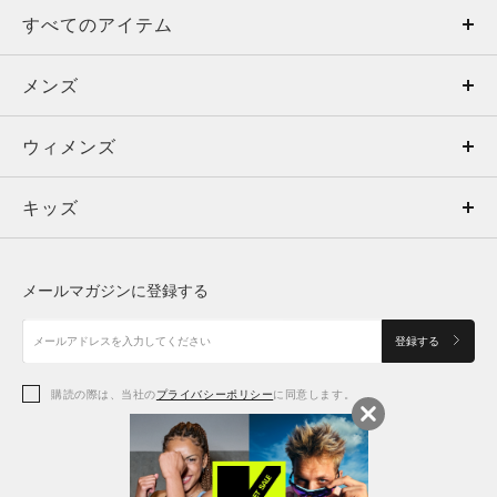
すべてのアイテム
メンズ
メンズ
ウィメンズ
トップス
ウィメンズ
キッズ
トップス
ボトムス
キッズ
トップス
ボトムス
シューズ
シューズ
メールマガジンに登録する
ボトムス
シューズ
アクセサリー
アクセサリー
登録する
シューズ
アクセサリー
購読の際は、当社の
プライバシーポリシー
に同意します。
アクセサリー
スポーツブラ