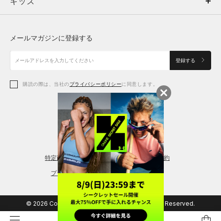
キッズ
トップス
ボトムス
キッズ
トップス
ボトムス
シューズ
シューズ
メールマガジンに登録する
ボトムス
シューズ
アクセサリー
アクセサリー
登録する
シューズ
アクセサリー
購読の際は、当社の
プライバシーポリシー
に同意します。
アクセサリー
スポーツブラ
レギンス＆タイツ
特定商取引法に基づく通販の表記
会員規約
プライバシーポリシー
© 2026 Copyright DOME Corporation. All Rights Reserved.