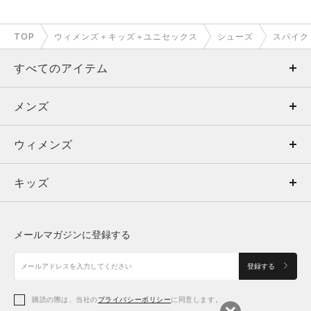
TOP
ウィメンズ＋キッズ＋ユニセックス
シューズ
スパイク
すべてのアイテム
メンズ
メンズ
ウィメンズ
トップス
ウィメンズ
キッズ
トップス
ボトムス
キッズ
トップス
ボトムス
シューズ
シューズ
メールマガジンに登録する
ボトムス
シューズ
アクセサリー
アクセサリー
登録する
シューズ
アクセサリー
購読の際は、当社の
プライバシーポリシー
に同意します。