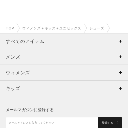
TOP
ウィメンズ＋キッズ＋ユニセックス
シューズ
すべてのアイテム
メンズ
メンズ
ウィメンズ
トップス
ウィメンズ
キッズ
トップス
ボトムス
キッズ
トップス
ボトムス
シューズ
シューズ
メールマガジンに登録する
ボトムス
シューズ
アクセサリー
アクセサリー
登録する