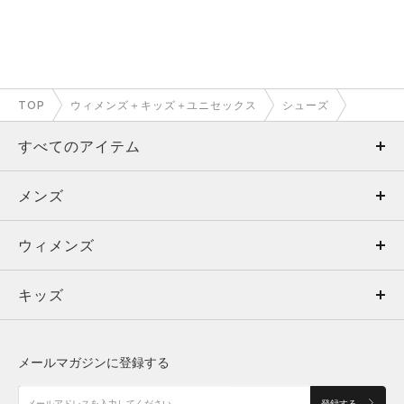
TOP
ウィメンズ＋キッズ＋ユニセックス
シューズ
すべてのアイテム
メンズ
メンズ
ウィメンズ
トップス
ウィメンズ
キッズ
トップス
ボトムス
キッズ
トップス
ボトムス
シューズ
シューズ
メールマガジンに登録する
ボトムス
シューズ
アクセサリー
アクセサリー
登録する