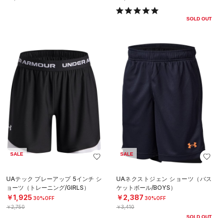
SOLD OUT
SALE
SALE
UAテック プレーアップ 5インチ シ
UAネクストジェン ショーツ（バス
ョーツ（トレーニング/GIRLS）
ケットボール/BOYS）
￥1,925
￥2,387
30%OFF
30%OFF
￥2,750
￥3,410
SOLD OUT