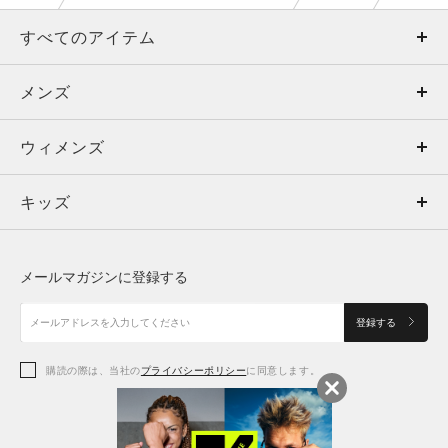
すべてのアイテム
メンズ
メンズ
ウィメンズ
トップス
ウィメンズ
キッズ
トップス
ボトムス
キッズ
トップス
ボトムス
シューズ
シューズ
メールマガジンに登録する
ボトムス
シューズ
アクセサリー
アクセサリー
登録する
シューズ
アクセサリー
購読の際は、当社の
プライバシーポリシー
に同意します。
アクセサリー
スポーツブラ