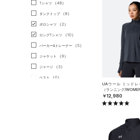
スポーツスタイル
（0）
（48）
Tシャツ
アメリカンフットボール
（8）
タンクトップ
（0）
（2）
ポロシャツ
サッカー
（0）
（10）
ロングTシャツ
リカバリー
（2）
（5）
パーカー&トレーナー
その他
（0）
（9）
ジャケット
（3）
ジャージ
（0）
ベスト
UAウール ミッドレ
（2）
ダウン・コート
（ランニング/WOME
￥12,980
（9）
スポーツブラ
（1）
セットアップ
（1）
スイムウェア
ボトムス