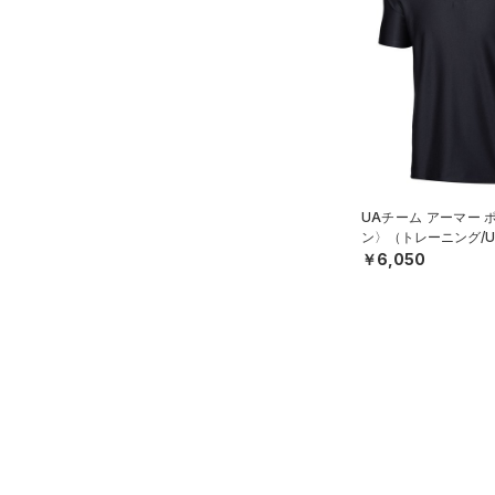
アクセサリー
すべてのボトムス
シューズ
すべてのアクセサリー
（24）
レギンス&タイツ
すべてのシューズ
（21）
バックパック
（22）
ショートパンツ
サイズ
（35）
スポーツシューズ
ショルダー＆トートバッグ
（23）
パンツ(ロングパンツ)
（8）
YXS(120cm)
カラー
（0）
スパイク
（2）
スウェット＆フリース
YS(130cm)
（6）
サックパック
スポーツスタイルシューズ
（2）
アンダーウェア
YM(140cm)
（11）
（6）
UAチーム アーマー 
ウェストバッグ
（0）
ン〉（トレーニング/UN
ブラック
スカート
ホワイト
ブラウン
グリーン
YL(150cm)
（2）
サンダル
（11）
ダッフルバッグ
￥6,050
（1）
YXL(160cm)
スイムウェア
（11）
キャップ＆ビーニー
S
ブルー
パープル
レッド
イエロー
（0）
ベルト
M
（4）
グローブ・手袋
L
オレンジ
その他
（1）
アイウェア
XL
リストバンド＆ヘッドバンド
2XL
価格
（2）
3XL