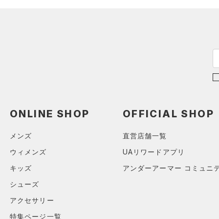
（0）
スポーツマスク
4XL
テクノロジー
～
（23）
円
円
ソックス
5XL
FLOW(フロー)
（0）
在庫
6XL
（0）
ネックウォーマー
HOVR(ホバー)
（0）
（2）
スリーブ
在庫あり
CHARGED(チャージド)
（0）
（3）
タオル
MICRO G(マイクロＧ)
（0）
限定
（0）
ボール
TRIBASE(トライベース)
（0）
（0）
イヤホン＆ヘッドホン
直営限定
（2）
コレクション
ONLINE SHOP
OFFICIAL SHOP
RUSH(ラッシュ)
（0）
（1）
ウォーターボトル
公式サイト限定
（0）
プロジェクトロック
（0）
ISO-CHILL(アイソチル)
（0）
在庫残りわずか
（3）
（0）
メンズ
直営店舗一覧
その他
ステフィン・カリー
（0）
Tech(テック)
（0）
ウィメンズ
UAリワードアプリ
アジア限定
（0）
COLDGEAR ARMOUR(コール
キッズ
アンダーアーマー コミュニ
ドギアアーマー)
（0）
シューズ
HEATGEAR ARMOUR(ヒート
アクセサリー
ギアアーマー)
（0）
STORM(ストーム)
（0）
特集ページ一覧