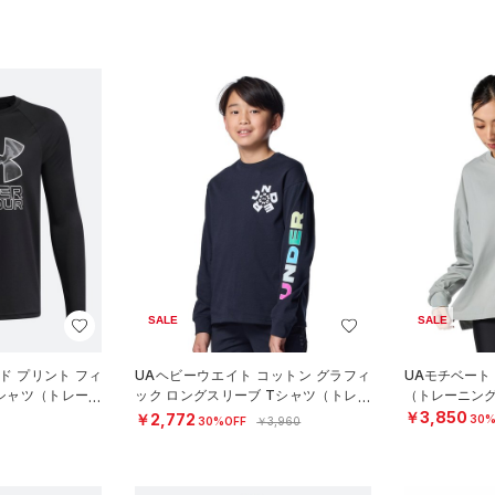
SALE
SALE
ド プリント フィ
UAヘビーウエイト コットン グラフィ
UAモチベート
Tシャツ（トレーニ
ック ロングスリーブ Tシャツ（トレー
（トレーニング
ニング/BOYS）
￥3,850
￥2,772
30%
30%OFF
￥3,960