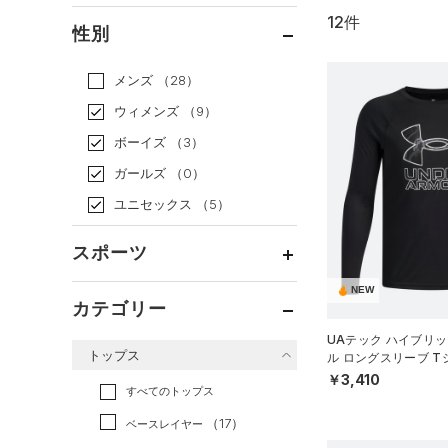
12件
通常価格
（10）
性別
セール
（2）
メンズ
（28）
ウィメンズ
（9）
ボーイズ
（3）
ガールズ
（0）
ユニセックス
（5）
スポーツ
NEW
ベースボール
（0）
カテゴリー
バスケットボール
（1）
UAテック ハイブリッ
トップス
ル ロングスリーブ 
ゴルフ
（0）
ング/BOYS）
￥3,410
トレーニング
すべてのトップス
（7）
ランニング
（2）
（17）
ベースレイヤー