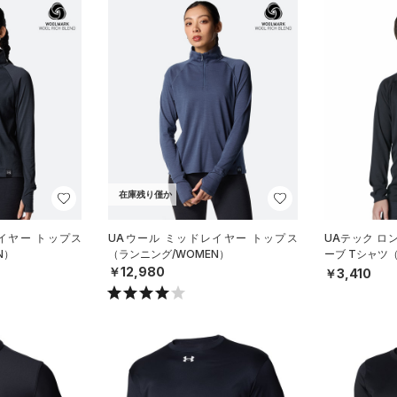
在庫残り僅か
イヤー トップス
UAウール ミッドレイヤー トップス
UAテック ロ
N）
（ランニング/WOMEN）
ーブ Tシャツ
S）
￥12,980
￥3,410