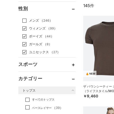
145件
通常価格
（67）
性別
セール
（78）
メンズ
（246）
ウィメンズ
（99）
ボーイズ
（44）
ガールズ
（8）
ユニセックス
（27）
スポーツ
NEW
ベースボール
（12）
カテゴリー
バスケットボール
（6）
ザ バウンシーティー
トップス
（ライフスタイル/WO
ゴルフ
（0）
￥9,460
トレーニング
すべてのトップス
（104）
ランニング
（5）
（39）
ベースレイヤー