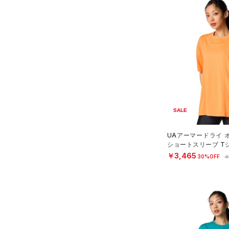
SALE
UAアーマードライ 
ショートスリーブ T
ング/WOMEN）
￥3,465
30%OFF
￥