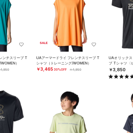
SALE
レンチスリーブ T
UAアーマードライ フレンチスリーブ T
UAオリックス
WOMEN）
シャツ（トレーニング/WOMEN）
ブ Tシャツ
ール/UNISEX
￥3,465
￥3,850
4,950
30%OFF
￥4,950