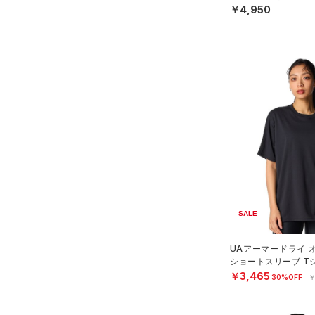
￥4,950
ス)
（0）
Armour Fleece(アーマーフリ
ース)
（0）
SALE
UAアーマードライ 
ショートスリーブ T
ング/WOMEN）
￥3,465
30%OFF
￥