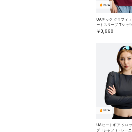
（0）
スポーツマスク
3XL
NEW
プロジェクトロック
（0）
在庫残りわずか
（0）
RUSH(ラッシュ)
（0）
（51）
ソックス
4XL
ステフィン・カリー
（0）
ISO-CHILL(アイソチル)
（0）
UAテック グラフィッ
5XL
（0）
ネックウォーマー
アジア限定
（0）
ートスリーブ Tシャ
Tech(テック)
（23）
WOMEN）
6XL
￥3,960
（4）
スリーブ
COLDGEAR ARMOUR(コール
（12）
ドギアアーマー)
タオル
（0）
HEATGEAR ARMOUR(ヒート
（0）
ボール
ギアアーマー)
（0）
（0）
イヤホン＆ヘッドホン
STORM(ストーム)
（0）
（5）
ウォーターボトル
COLDGEAR INFRARED(コー
（11）
その他
ルドギアインフラレッド)
（0）
AUXETIC(オーゼティック)
（0）
NEW
Charged Cotton(チャージド
コットン)
（0）
UAヒートギア クロ
Rival Fleece(ライバルフリー
ブ Tシャツ（トレーニ