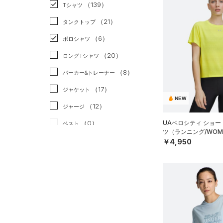
スポーツスタイル
（7）
（139）
Tシャツ
アメリカンフットボール
（21）
タンクトップ
（0）
（6）
ポロシャツ
サッカー
（9）
（20）
ロングTシャツ
リカバリー
（2）
（8）
パーカー&トレーナー
その他
（0）
（17）
ジャケット
NEW
（12）
ジャージ
（0）
UAベロシティ ショー
ベスト
ツ（ランニング/WOM
（2）
ダウン・コート
￥4,950
（23）
スポーツブラ
（3）
セットアップ
（2）
スイムウェア
ボトムス