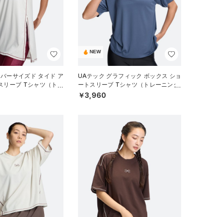
NEW
ーバーサイズド タイド ア
UAテック グラフィック ボックス ショ
スリーブ Tシャツ（トレ
ートスリーブ Tシャツ（トレーニング/
EN）
WOMEN）
￥3,960