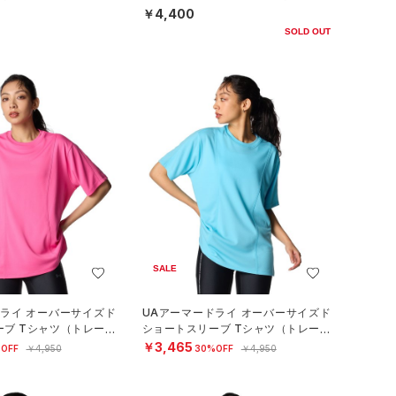
ール/UNISEX）
￥4,400
SOLD OUT
SALE
ドライ オーバーサイズド
UAアーマードライ オーバーサイズド
ーブ Tシャツ（トレーニ
ショートスリーブ Tシャツ（トレーニ
）
ング/WOMEN）
￥3,465
OFF
￥4,950
30%OFF
￥4,950