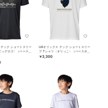
 テック ショートスリー
UAオリックス テック ショートスリー
〈ビッグロゴ〉（ベースボ
ブ Tシャツ〈オリっこ〉（ベースボー
）
ル/KIDS）
￥3,300