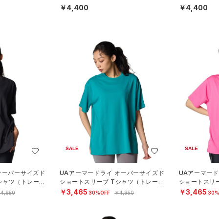
N）
N）
￥4,400
￥4,400
SALE
SALE
オーバーサイズド
UAアーマードライ オーバーサイズド
UAアーマー
シャツ（トレーニ
ショートスリーブ Tシャツ（トレーニ
ショートスリ
ング/WOMEN）
ング/WOMEN
￥3,465
￥3,465
4,950
30%OFF
￥4,950
30%