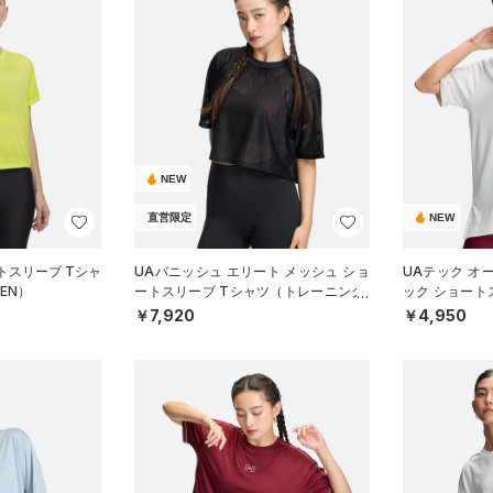
NEW
直営限定
NEW
トスリーブ Tシャ
UAバニッシュ エリート メッシュ ショ
UAテック オ
EN）
ートスリーブ Tシャツ（トレーニング/
ック ショート
WOMEN）
ーニング/WOM
￥7,920
￥4,950