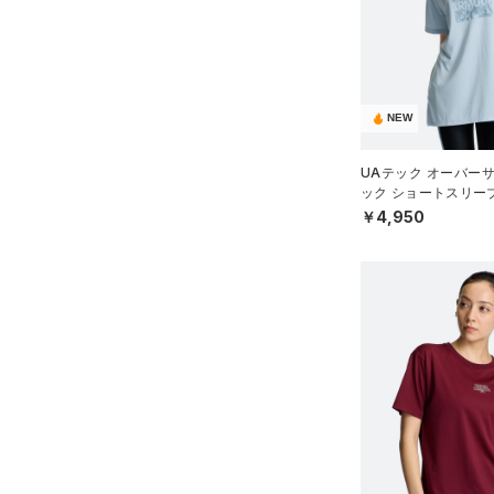
アクセサリー
すべてのボトムス
シューズ
すべてのアクセサリー
（30）
レギンス&タイツ
すべてのシューズ
（35）
バックパック
（50）
ショートパンツ
サイズ
（60）
スポーツシューズ
ショルダー＆トートバッグ
NEW
（35）
パンツ(ロングパンツ)
（12）
YXS(120cm)
カラー
（2）
スパイク
（3）
スウェット＆フリース
UAテック オーバー
YS(130cm)
（10）
サックパック
スポーツスタイルシューズ
ック ショートスリー
（3）
アンダーウェア
YM(140cm)
（27）
ーニング/WOMEN）
価格
￥4,950
（10）
ウェストバッグ
（0）
ブラック
スカート
ホワイト
ブラウン
グリーン
YL(150cm)
（4）
サンダル
（15）
ダッフルバッグ
（2）
テクノロジー
YXL(160cm)
スイムウェア
（22）
キャップ＆ビーニー
～
円
円
XS
ブルー
パープル
レッド
イエロー
（0）
FLOW(フロー)
（0）
ベルト
在庫
S
HOVR(ホバー)
（0）
（9）
グローブ・手袋
M
オレンジ
その他
在庫あり
CHARGED(チャージド)
（0）
限定
（3）
アイウェア
L
MICRO G(マイクロＧ)
（0）
リストバンド＆ヘッドバンド
XL
直営限定
（3）
コレクション
（2）
TRIBASE(トライベース)
2XL
公式サイト限定
（0）
（0）