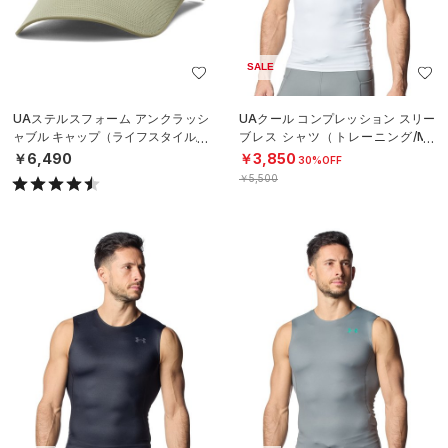
SALE
UAステルスフォーム アンクラッシ
UAクール コンプレッション スリー
ャブル キャップ（ライフスタイル/U
ブレス シャツ（トレーニング/ME
NISEX）
N）
￥6,490
￥3,850
30%OFF
￥5,500