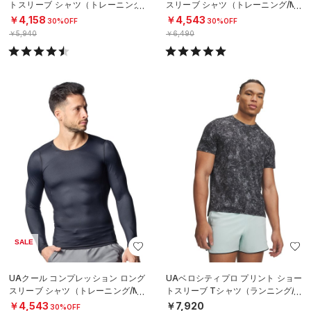
トスリーブ シャツ（トレーニング/
スリーブ シャツ（トレーニング/ME
MEN）
N）
￥4,158
￥4,543
30%OFF
30%OFF
￥5,940
￥6,490
SALE
UAクール コンプレッション ロング
UAベロシティプロ プリント ショー
スリーブ シャツ（トレーニング/ME
トスリーブ Tシャツ（ランニング/M
N）
EN）
￥4,543
￥7,920
30%OFF