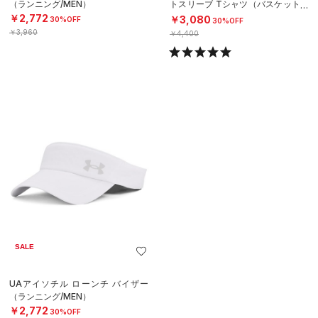
（ランニング/MEN）
トスリーブ Tシャツ（バスケットボ
ール/MEN）
￥2,772
￥3,080
30%OFF
30%OFF
￥3,960
￥4,400
SALE
UAアイソチル ローンチ バイザー
（ランニング/MEN）
￥2,772
30%OFF