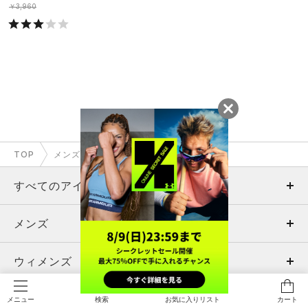
￥3,960
TOP
メンズ
すべてのアイテム
メンズ
メンズ
ウィメンズ
トップス
ウィメンズ
キッズ
トップス
ボトムス
キッズ
検索
お気に入りリスト
カート
メニュー