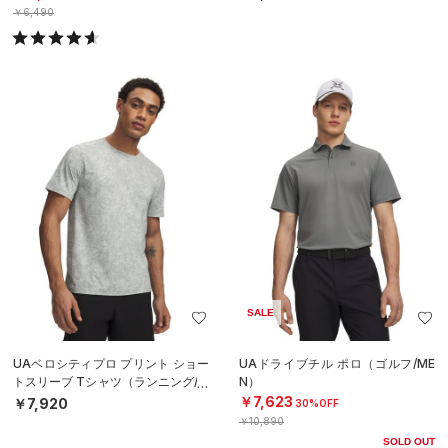
￥6,490
SALE
UAベロシティプロ プリント ショー
UAドライブチル ポロ（ゴルフ/ME
トスリーブ Tシャツ（ランニング/M
N）
EN）
￥7,623
￥7,920
30%OFF
￥10,890
SOLD OUT