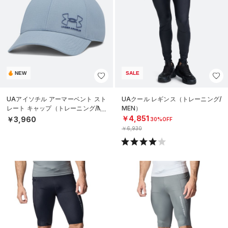
NEW
SALE
UAアイソチル アーマーベント スト
UAクール レギンス（トレーニング/
レート キャップ（トレーニング/ME
MEN）
N）
￥4,851
￥3,960
30%OFF
￥6,930