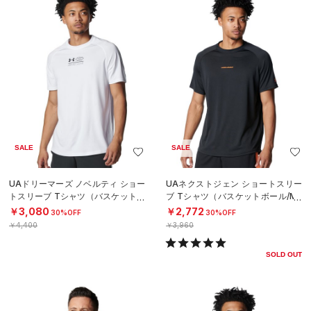
SALE
SALE
UAドリーマーズ ノベルティ ショー
UAネクストジェン ショートスリー
トスリーブ Tシャツ（バスケットボ
ブ Tシャツ（バスケットボール/ME
ール/MEN）
N）
￥3,080
￥2,772
30%OFF
30%OFF
￥4,400
￥3,960
SOLD OUT