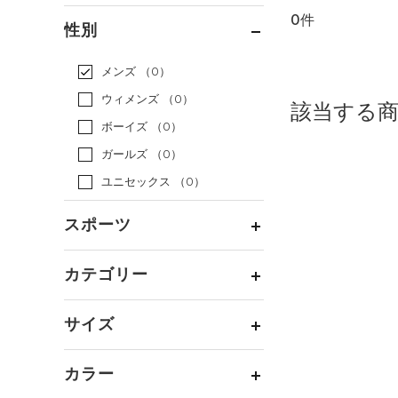
0件
通常価格
（0）
性別
セール
（0）
メンズ
（0）
ウィメンズ
（0）
該当する
ボーイズ
（0）
ガールズ
（0）
ユニセックス
（0）
スポーツ
ベースボール
（0）
カテゴリー
バスケットボール
（0）
トップス
ゴルフ
（0）
サイズ
ボトムス
トレーニング
すべてのトップス
（0）
カテゴリーを選択してください。
アクセサリー
カラー
すべてのボトムス
ランニング
（0）
（0）
ベースレイヤー
シューズ