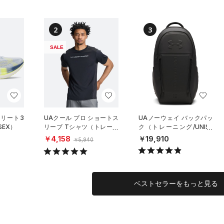
2
3
SALE
エリート3
UAクール プロ ショートス
UAノーウェイ バックパッ
SEX）
リーブ Tシャツ（トレーニ
ク（トレーニング/UNISE
ング/MEN）
X）
￥4,158
￥19,910
￥5,940
ベストセラーをもっと見る