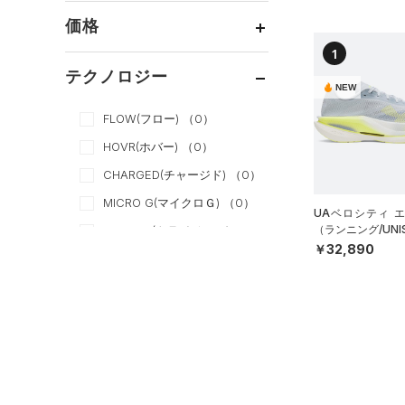
すべてのアクセサリー
（0）
スポーツスタイル
（0）
レギンス&タイツ
（0）
Tシャツ
価格
すべてのシューズ
（0）
アメリカンフットボール
バックパック
（0）
ショートパンツ
（0）
タンクトップ
ブラック
ホワイト
ブラウン
グリーン
1
（0）
（0）
スポーツシューズ
ショルダー＆トートバッグ
（0）
パンツ(ロングパンツ)
（0）
ポロシャツ
テクノロジー
（0）
サッカー
（0）
NEW
（0）
スパイク
～
円
円
（0）
スウェット＆フリース
（0）
ロングTシャツ
ブルー
パープル
レッド
イエロー
リカバリー
（0）
（0）
サックパック
FLOW(フロー)
（0）
スポーツスタイルシューズ
（0）
アンダーウェア
（0）
パーカー&トレーナー
その他
（0）
（0）
（0）
ウェストバッグ
HOVR(ホバー)
（0）
（0）
スカート
（0）
ジャケット
オレンジ
その他
（0）
サンダル
（0）
ダッフルバッグ
CHARGED(チャージド)
（0）
（0）
スイムウェア
（0）
ジャージ
MICRO G(マイクロＧ)
（0）
（0）
キャップ＆ビーニー
UAベロシティ 
（0）
ベスト
（ランニング/UNI
TRIBASE(トライベース)
（0）
ベルト
￥32,890
（0）
（0）
ダウン・コート
（0）
グローブ・手袋
RUSH(ラッシュ)
（0）
（0）
スポーツブラ
（0）
アイウェア
ISO-CHILL(アイソチル)
（0）
（0）
セットアップ
リストバンド＆ヘッドバンド
Tech(テック)
（0）
（0）
（0）
スイムウェア
COLDGEAR ARMOUR(コール
（0）
スポーツマスク
ドギアアーマー)
（0）
（0）