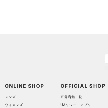
ソックス
HEATGEAR ARMOUR(ヒート
ギアアーマー)
（0）
（0）
ネックウォーマー
STORM(ストーム)
（0）
（0）
スリーブ
COLDGEAR INFRARED(コー
（0）
タオル
ルドギアインフラレッド)
（0）
（0）
ボール
AUXETIC(オーゼティック)
（0）
イヤホン＆ヘッドホン
（0）
（0）
ウォーターボトル
Charged Cotton(チャージド
（0）
その他
コットン)
（0）
Rival Fleece(ライバルフリー
ス)
（0）
Armour Fleece(アーマーフリ
ース)
（0）
ONLINE SHOP
OFFICIAL SHOP
在庫
メンズ
直営店舗一覧
ウィメンズ
UAリワードアプリ
在庫あり