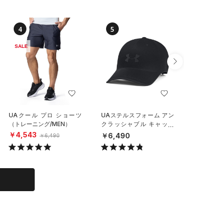
4
5
6
SALE
UAクール プロ ショーツ
UAステルスフォーム アン
UAパフ
（トレーニング/MEN）
クラッシャブル キャップ
インチ 
（ライフスタイル/UNISE
枚セット
￥4,543
￥6,490
￥6,49
￥6,490
X）
MEN）