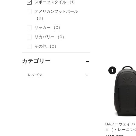
スポーツスタイル
（1）
アメリカンフットボール
（0）
サッカー
（0）
リカバリー
（0）
その他
（0）
カテゴリー
1
トップス
ボトムス
すべてのトップス
アクセサリー
すべてのボトムス
（0）
ベースレイヤー
すべてのアクセサリー
（0）
レギンス&タイツ
（8）
Tシャツ
（1）
バックパック
（0）
ショートパンツ
（1）
タンクトップ
ショルダー＆トートバッグ
UAノーウェイ 
（0）
パンツ(ロングパンツ)
（0）
ポロシャツ
ク（トレーニング/
（0）
X）
（0）