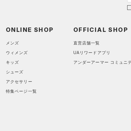
（0）
ボール
（0）
イヤホン＆ヘッドホン
（0）
ウォーターボトル
ONLINE SHOP
OFFICIAL SHOP
（0）
その他
メンズ
直営店舗一覧
シューズ
ウィメンズ
UAリワードアプリ
すべてのシューズ
キッズ
アンダーアーマー コミュニ
サイズ
（1）
スポーツシューズ
シューズ
ONESIZE
カラー
（0）
スパイク
アクセサリー
スポーツスタイルシューズ
特集ページ一覧
（10）
ブラック
ホワイト
ブラウン
グリーン
（1）
サンダル
ブルー
パープル
レッド
イエロー