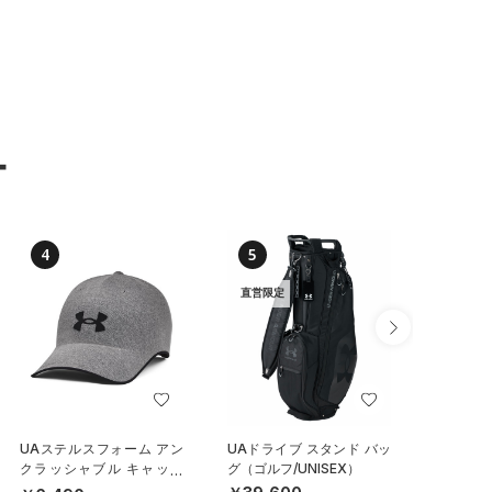
ー
4
5
6
直営限定
UAステルスフォーム アン
UAドライブ スタンド バッ
UAチー
クラッシャブル キャップ
グ（ゴルフ/UNISEX）
イールバ
（ライフスタイル/UNISE
（トレー