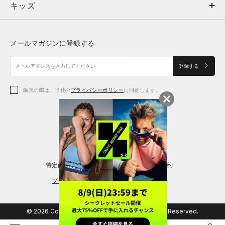
キッズ
トップス
ボトムス
キッズ
トップス
ボトムス
シューズ
シューズ
メールマガジンに登録する
ボトムス
シューズ
アクセサリー
アクセサリー
登録する
シューズ
アクセサリー
購読の際は、当社の
プライバシーポリシー
に同意します。
アクセサリー
スポーツブラ
レギンス＆タイツ
特定商取引法に基づく通販の表記
会員規約
プライバシーポリシー
© 2026 Copyright DOME Corporation. All Rights Reserved.