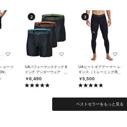
2
3
 ショーツ
UAパフォーマンステック 6
UAヒートギアアーマー レ
EN）
インチ アンダーウェア （3
ギンス（トレーニング/ME
枚セット）（トレーニング/
N）
￥6,490
￥5,500
0
MEN）
ベストセラーをもっと見る