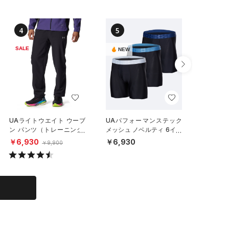
4
5
6
SALE
NEW
NEW
UAライトウエイト ウーブ
UAパフォーマンステック
UAパフ
ン パンツ（トレーニング/
メッシュ ノベルティ 6イン
インチ 
MEN）
チ アンダーウェア （3枚セ
ーウェア
￥6,930
￥6,930
￥2,97
￥9,900
ット）（トレーニング/ME
EN）
N）