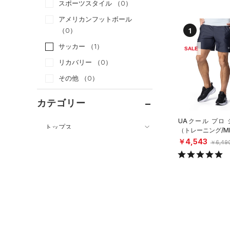
スポーツスタイル
（0）
アメリカンフットボール
1
（0）
サッカー
（1）
SALE
リカバリー
（0）
その他
（0）
カテゴリー
UAクール プロ
トップス
（トレーニング/M
￥4,543
ボトムス
￥6,49
すべてのトップス
すべてのボトムス
（0）
ベースレイヤー
（0）
レギンス&タイツ
（0）
Tシャツ
（0）
ショートパンツ
（0）
タンクトップ
（0）
パンツ(ロングパンツ)
（0）
ポロシャツ
（0）