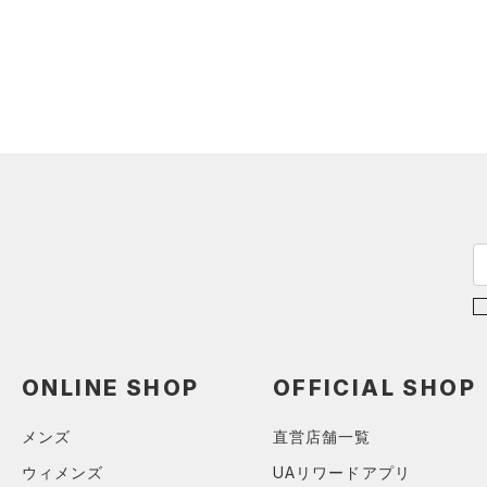
スウェット＆フリース
（0）
ロングTシャツ
（0）
アンダーウェア
（0）
パーカー&トレーナー
（0）
スカート
（0）
ジャケット
（0）
スイムウェア
（0）
ジャージ
（0）
ベスト
アクセサリー
シューズ
（0）
ダウン・コート
すべてのアクセサリー
（0）
スポーツブラ
すべてのシューズ
（0）
バックパック
サイズ
（0）
（0）
セットアップ
スポーツシューズ
ショルダー＆トートバッグ
（0）
YXS(120cm)
カラー
（0）
（0）
スイムウェア
スパイク
YS(130cm)
（0）
サックパック
（1）
スポーツスタイルシューズ
YM(140cm)
（0）
ウェストバッグ
（0）
サンダル
ブラック
ホワイト
ブラウン
グリーン
ONLINE SHOP
OFFICIAL SHOP
YL(150cm)
（0）
ダッフルバッグ
YXL(160cm)
（0）
メンズ
直営店舗一覧
キャップ＆ビーニー
XS
ブルー
パープル
レッド
イエロー
（0）
ウィメンズ
UAリワードアプリ
ベルト
S