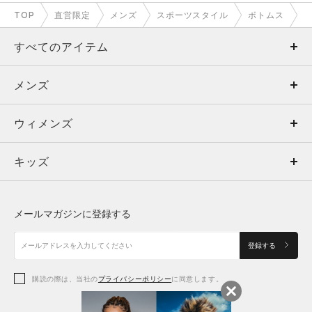
TOP
直営限定
メンズ
スポーツスタイル
ボトムス
すべてのアイテム
メンズ
メンズ
ウィメンズ
トップス
ウィメンズ
キッズ
トップス
ボトムス
キッズ
トップス
ボトムス
シューズ
シューズ
メールマガジンに登録する
ボトムス
シューズ
アクセサリー
アクセサリー
登録する
シューズ
アクセサリー
購読の際は、当社の
プライバシーポリシー
に同意します。