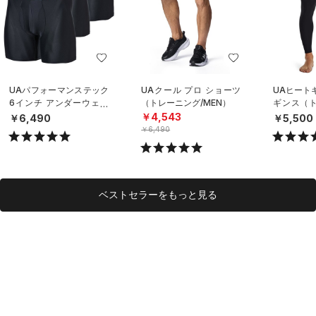
UAパフォーマンステック
UAクール プロ ショーツ
UAヒート
6インチ アンダーウェア
（トレーニング/MEN）
ギンス（ト
（3枚セット）（トレーニ
EN）
￥4,543
￥6,490
￥5,500
ング/MEN）
￥6,490
ベストセラーをもっと見る