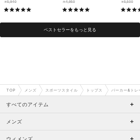
￥5,940
￥4,950
￥5,500
ベストセラーをもっと見る
TOP
メンズ
スポーツスタイル
トップス
パーカー&トレ
すべてのアイテム
メンズ
メンズ
ウィメンズ
トップス
ウィメンズ