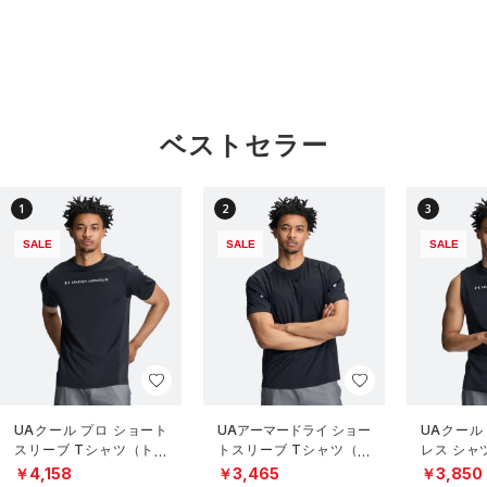
ベストセラー
1
2
3
SALE
SALE
SALE
UAクール プロ ショート
UAアーマードライ ショー
UAクール
スリーブ Tシャツ（トレ
トスリーブ Tシャツ（ト
レス シャ
ーニング/MEN）
レーニング/MEN）
グ/MEN）
￥4,158
￥3,465
￥3,850