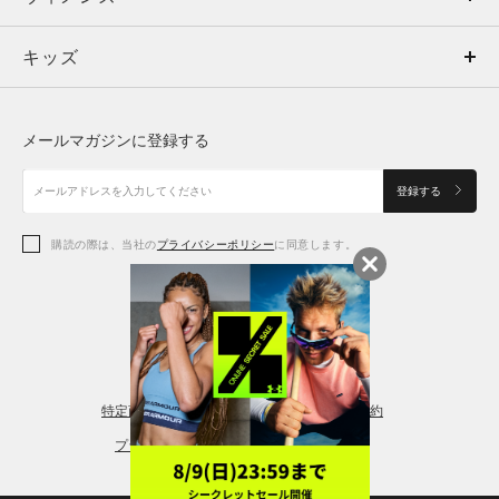
キッズ
トップス
ボトムス
キッズ
トップス
ボトムス
シューズ
シューズ
メールマガジンに登録する
ボトムス
シューズ
アクセサリー
アクセサリー
登録する
シューズ
アクセサリー
購読の際は、当社の
プライバシーポリシー
に同意します。
アクセサリー
スポーツブラ
レギンス＆タイツ
特定商取引法に基づく通販の表記
会員規約
プライバシーポリシー