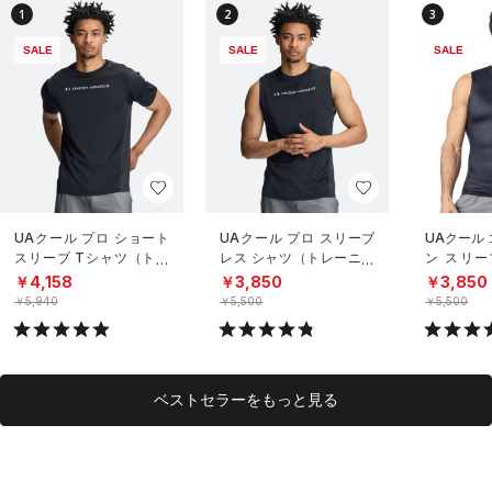
1
2
3
SALE
SALE
SALE
UAクール プロ ショート
UAクール プロ スリーブ
UAクール
スリーブ Tシャツ（トレ
レス シャツ（トレーニン
ン スリー
ーニング/MEN）
グ/MEN）
（トレーニ
￥4,158
￥3,850
￥3,850
￥5,940
￥5,500
￥5,500
ベストセラーをもっと見る