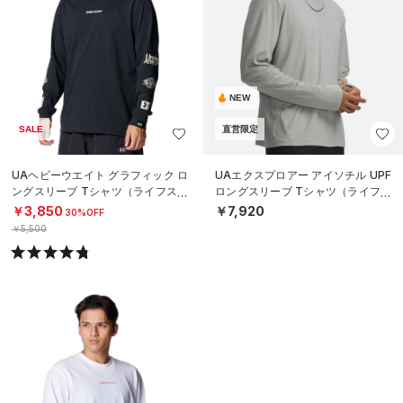
NEW
SALE
直営限定
UAヘビーウエイト グラフィック ロ
UAエクスプロアー アイソチル UPF
ングスリーブ Tシャツ（ライフスタ
ロングスリーブ Tシャツ（ライフス
イル/MEN）
タイル/MEN）
￥3,850
￥7,920
30%OFF
￥5,500