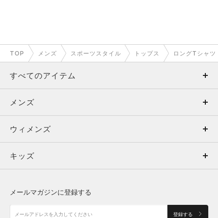
TOP
メンズ
スポーツスタイル
トップス
ロングTシャツ
すべてのアイテム
メンズ
メンズ
ウィメンズ
トップス
ウィメンズ
キッズ
トップス
ボトムス
キッズ
トップス
ボトムス
シューズ
シューズ
メールマガジンに登録する
ボトムス
シューズ
アクセサリー
アクセサリー
登録する