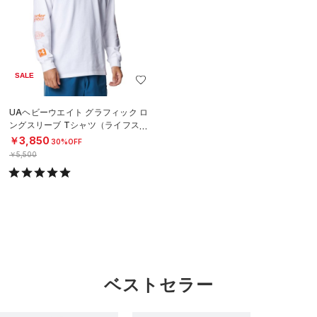
SALE
UAヘビーウエイト グラフィック ロ
ングスリーブ Tシャツ（ライフスタ
イル/MEN）
￥3,850
30%OFF
￥5,500
ベストセラー