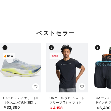
ベストセラー
1
2
3
SALE
NEW
UAベロシティ エリート3
UAクール プロ ショート
UAパフォ
（ランニング/UNISEX）
スリーブ Tシャツ（トレ
6インチ 
ーニング/MEN）
（3枚セッ
￥32,890
￥4,158
￥6,490