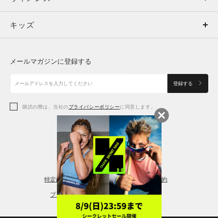
キッズ
トップス
ボトムス
キッズ
トップス
ボトムス
シューズ
シューズ
メールマガジンに登録する
ボトムス
シューズ
アクセサリー
アクセサリー
登録する
シューズ
アクセサリー
購読の際は、当社の
プライバシーポリシー
に同意します。
アクセサリー
スポーツブラ
レギンス＆タイツ
特定商取引法に基づく通販の表記
会員規約
プライバシーポリシー