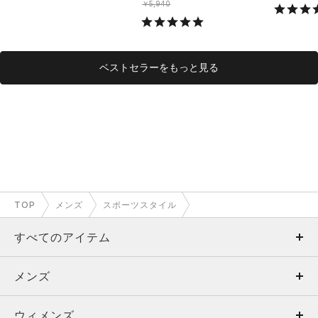
ング/MEN
￥5,940
ベストセラーをもっと見る
TOP
メンズ
スポーツスタイル
すべてのアイテム
メンズ
メンズ
ウィメンズ
トップス
ウィメンズ