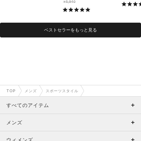
ング/MEN
￥5,940
ベストセラーをもっと見る
TOP
メンズ
スポーツスタイル
すべてのアイテム
メンズ
メンズ
ウィメンズ
トップス
ウィメンズ