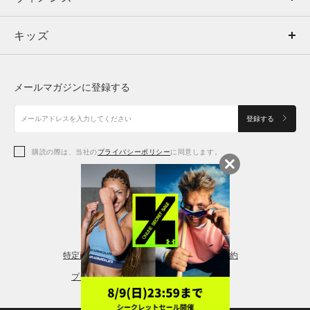
キッズ
トップス
ボトムス
キッズ
トップス
ボトムス
シューズ
シューズ
メールマガジンに登録する
ボトムス
シューズ
アクセサリー
アクセサリー
登録する
シューズ
アクセサリー
購読の際は、当社の
プライバシーポリシー
に同意します。
アクセサリー
スポーツブラ
レギンス＆タイツ
特定商取引法に基づく通販の表記
会員規約
プライバシーポリシー