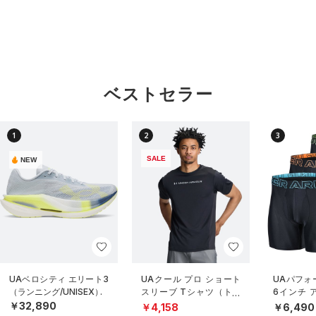
ベストセラー
1
2
3
SALE
NEW
UAベロシティ エリート3
UAクール プロ ショート
UAパフォ
（ランニング/UNISEX）
スリーブ Tシャツ（トレ
6インチ 
ーニング/MEN）
（3枚セッ
￥32,890
￥4,158
￥6,490