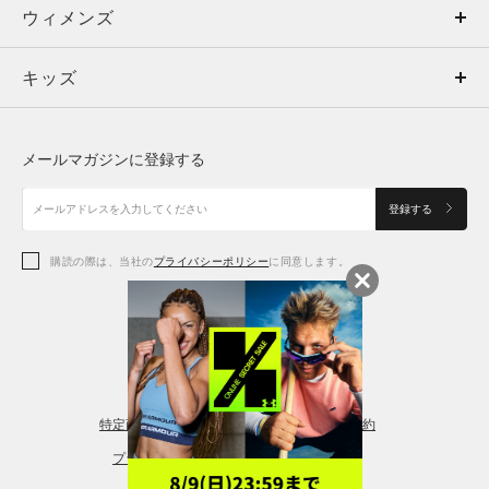
ウィメンズ
トップス
ウィメンズ
キッズ
トップス
ボトムス
キッズ
トップス
ボトムス
シューズ
シューズ
メールマガジンに登録する
ボトムス
シューズ
アクセサリー
アクセサリー
登録する
シューズ
アクセサリー
購読の際は、当社の
プライバシーポリシー
に同意します。
アクセサリー
スポーツブラ
レギンス＆タイツ
特定商取引法に基づく通販の表記
会員規約
プライバシーポリシー