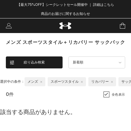
【最大75%OFF】シークレットセール開催中 ｜ 詳細はこちら
商品のお届けに関するお知らせ
メンズ スポーツスタイル＋リカバリー サックパック
絞り込み検索
新着順
選択中の条件：
メンズ
スポーツスタイル
リカバリー
サッ
0件
全色表示
該当する商品がありません。